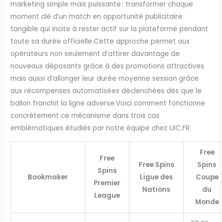
marketing simple mais puissante : transformer chaque
moment clé d’un match en opportunité publicitaire
tangible qui incite à rester actif sur la plateforme pendant
toute sa durée officielle.Cette approche permet aux
opérateurs non seulement d’attirer davantage de
nouveaux déposants grâce à des promotions attractives
mais aussi d’allonger leur durée moyenne session grâce
aux récompenses automatisées déclenchées dès que le
ballon franchit la ligne adverse.Voici comment fonctionne
concrètement ce mécanisme dans trois cas
emblématiques étudiés par notre équipe chez UIC.FR​.
Free
Free
Free Spins
Spins
Spins
Bookmaker
Ligue des
Coupe
Premier
Nations
du
League
Monde