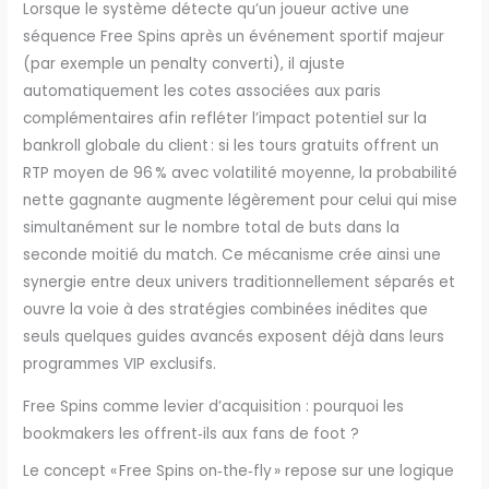
Lorsque le système détecte qu’un joueur active une
séquence Free Spins après un événement sportif majeur
(par exemple un penalty converti), il ajuste
automatiquement les cotes associées aux paris
complémentaires afin refléter l’impact potentiel sur la
bankroll globale du client : si les tours gratuits offrent un
RTP moyen de 96 % avec volatilité moyenne, la probabilité
nette gagnante augmente légèrement pour celui qui mise
simultanément sur le nombre total de buts dans la
seconde moitié du match. Ce mécanisme crée ainsi une
synergie entre deux univers traditionnellement séparés et
ouvre la voie à des stratégies combinées inédites que
seuls quelques guides avancés exposent déjà dans leurs
programmes VIP exclusifs.​
Free Spins comme levier d’acquisition : pourquoi les
bookmakers les offrent‑ils aux fans de foot ?
Le concept « Free Spins on‑the‑fly » repose sur une logique