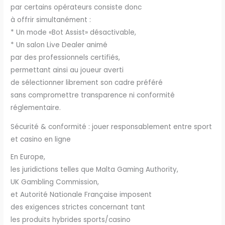
par certains opérateurs consiste donc
à offrir simultanément :
* Un mode «Bot Assist» désactivable,
* Un salon Live Dealer animé
par des professionnels certifiés,
permettant ainsi au joueur averti
de sélectionner librement son cadre préféré​
sans compromettre transparence ni conformité
réglementaire.​
Sécurité & conformité : jouer responsablement entre sport
et casino en ligne
En Europe,
les juridictions telles que Malta Gaming Authority,
UK Gambling Commission,
et Autorité Nationale Française imposent
des exigences strictes concernant tant
les produits hybrides sports/casino