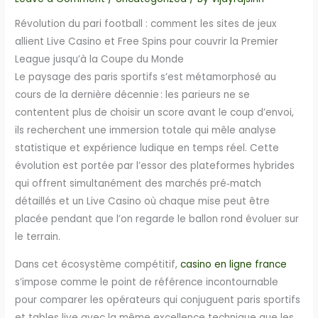
Révolution du pari football : comment les sites de jeux
allient Live Casino et Free Spins pour couvrir la Premier
League jusqu’à la Coupe du Monde
Le paysage des paris sportifs s’est métamorphosé au
cours de la dernière décennie : les parieurs ne se
contentent plus de choisir un score avant le coup d’envoi,
ils recherchent une immersion totale qui mêle analyse
statistique et expérience ludique en temps réel. Cette
évolution est portée par l’essor des plateformes hybrides
qui offrent simultanément des marchés pré‑match
détaillés et un Live Casino où chaque mise peut être
placée pendant que l’on regarde le ballon rond évoluer sur
le terrain.
Dans cet écosystème compétitif,
casino en ligne france
s’impose comme le point de référence incontournable
pour comparer les opérateurs qui conjuguent paris sportifs
et tables live avec la même excellence technique que les