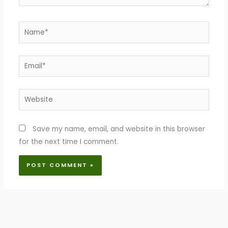
Name*
Email*
Website
Save my name, email, and website in this browser
for the next time I comment.