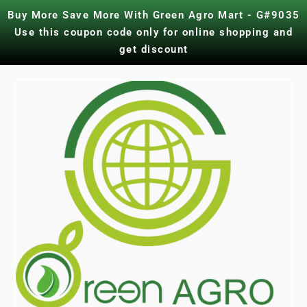
Skip
Buy More Save More With Green Agro Mart - G#9035
to
Use this coupon code only for online shopping and
content
get discount