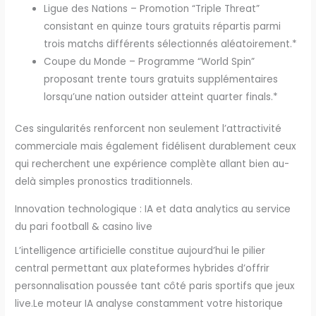
Ligue des Nations – Promotion “Triple Threat”
consistant en quinze tours gratuits répartis parmi
trois matchs différents sélectionnés aléatoirement.*
Coupe du Monde – Programme “World Spin”
proposant trente tours gratuits supplémentaires
lorsqu’une nation outsider atteint quarter finals.*
Ces singularités renforcent non seulement l’attractivité
commerciale mais également fidélisent durablement ceux
qui recherchent une expérience complète allant bien au-
delà simples pronostics traditionnels.​
Innovation technologique : IA et data analytics au service
du pari football & casino live
L’intelligence artificielle constitue aujourd’hui le pilier
central permettant aux plateformes hybrides d’offrir
personnalisation poussée tant côté paris sportifs que jeux
live.Le moteur IA analyse constamment votre historique