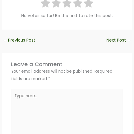
No votes so far! Be the first to rate this post.
←
Previous Post
Next Post
→
Leave a Comment
Your email address will not be published.
Required
fields are marked
*
Type
here..