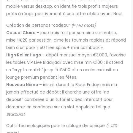
mobile versus desktop, on identifie trois profils majeurs
prêts à réagir positivement à une offre ciblée avant Noël.
Création de personas “cadeau”
(≈ 140 mots)
Casual Claire
– joue trois fois par semaine sur mobile,
mise <€20 par session, aime les tournois rapides et répond
bien à un pack « 50 free spins + mini‑cashback ».
High Roller Hugo
– dépôt mensuel moyen €3 000, favorise
les tables VIP Live Blackjack avec mise min €100 ; il attend
un “crypto‑match” jusqu’à €500 et un accès exclusif au
lounge premium pendant les fêtes.
Nouveau Némo
– inscrit durant le Black Friday mais n’a
jamais effectué de dépôt ; il cherche une offre “no
deposit” combinée à un tutoriel vidéo interactif pour
démarrer en confiance sur un slot populaire tel que
Starburst
.
Outils technologiques pour le ciblage dynamique
(≈ 120