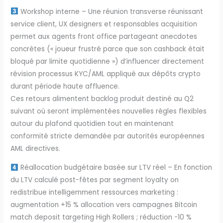
Workshop interne – Une réunion transverse réunissant
service client, UX designers et responsables acquisition
permet aux agents front office partageant anecdotes
concrètes (« joueur frustré parce que son cashback était
bloqué par limite quotidienne ») d’influencer directement
révision processus KYC/AML appliqué aux dépôts crypto
durant période haute affluence.
Ces retours alimentent backlog produit destiné au Q2
suivant où seront implémentées nouvelles règles flexibles
autour du plafond quotidien tout en maintenant
conformité stricte demandée par autorités européennes
AML directives.​
Réallocation budgétaire basée sur LTV réel – En fonction
du LTV calculé post-fêtes par segment loyalty on
redistribue intelligemment ressources marketing :
augmentation +15 % allocation vers campagnes Bitcoin
match deposit targeting High Rollers ; réduction -10 %