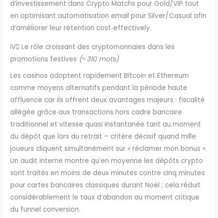
d’investissement dans Crypto Matchs pour Gold/VIP tout
en optimisant automatisation email pour Silver/Casual afin
d’améliorer leur rétention cost‑effectively.
IV️⃣ Le rôle croissant des cryptomonnaies dans les
promotions festives
(≈ 310 mots)
Les casinos adoptent rapidement Bitcoin et Ethereum
comme moyens alternatifs pendant la période haute
affluence car ils offrent deux avantages majeurs : fiscalité
allégée grâce aux transactions hors cadre bancaire
traditionnel et vitesse quasi instantanée tant au moment
du dépôt que lors du retrait – critère décisif quand mille
joueurs cliquent simultanément sur « réclamer mon bonus ».
Un audit interne montre qu’en moyenne les dépôts crypto
sont traités en moins de deux minutes contre cinq minutes
pour cartes bancaires classiques durant Noël ; cela réduit
considérablement le taux d’abandon au moment critique
du funnel conversion.