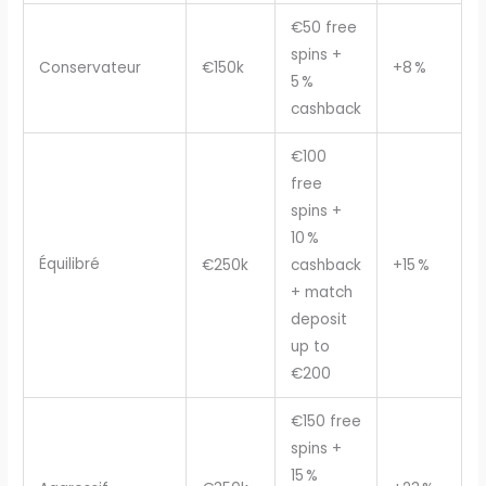
€50 free
spins +
Conservateur
€150k
+8 %
5 %
cashback
€100
free
spins +
10 %
Équilibré
€250k
cashback
+15 %
+ match
deposit
up to
€200
€150 free
spins +
15 %