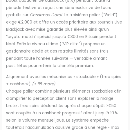
boost quotidien de cashback (5 %) pendant toute la
période festive et reçoit une série exclusive de tours
gratuits sur
Christmas Carol
. Le troisième palier (“Gold”)
exige €2 000 et offre un accès prioritaire aux tournois Live
Blackjack avec mise garantie plus élevée ainsi qu’un
“crypto‑match” spécial jusqu’à €300 en Bitcoin pendant
Noël. Enfin le niveau ultime (“VIP elite”) propose un
gestionnaire dédié et des retraits illimités sans frais
pendant toute l’année suivante — véritable aimant
post‑fêtes pour retenir la clientèle premium.
Alignement avec les mécanismes « stackable » (free spins
+ cashback)
(≈ 115 mots)
Chaque palier combine plusieurs éléments stackables afin
d’amplifier la perception client sans exploser la marge
brute : free spins déclenchés après chaque dépôt >€50
sont couplés à un cashback progressif allant jusqu’à 10 %
selon le volume mensuel joué. Le système empêche
toutefois l’accumulation abusive grâce à une règle « max