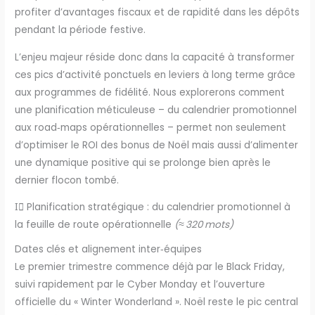
profiter d’avantages fiscaux et de rapidité dans les dépôts
pendant la période festive.
L’enjeu majeur réside donc dans la capacité à transformer
ces pics d’activité ponctuels en leviers à long terme grâce
aux programmes de fidélité. Nous explorerons comment
une planification méticuleuse – du calendrier promotionnel
aux road‑maps opérationnelles – permet non seulement
d’optimiser le ROI des bonus de Noël mais aussi d’alimenter
une dynamique positive qui se prolonge bien après le
dernier flocon tombé.
I️⃣ Planification stratégique : du calendrier promotionnel à
la feuille de route opérationnelle
(≈ 320 mots)
Dates clés et alignement inter‑équipes
Le premier trimestre commence déjà par le Black Friday,
suivi rapidement par le Cyber Monday et l’ouverture
officielle du « Winter Wonderland ». Noël reste le pic central