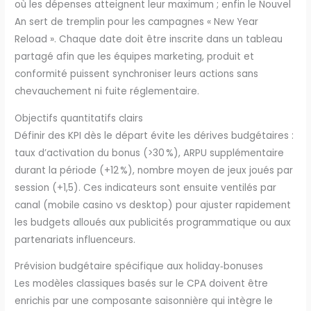
où les dépenses atteignent leur maximum ; enfin le Nouvel
An sert de tremplin pour les campagnes « New Year
Reload ». Chaque date doit être inscrite dans un tableau
partagé afin que les équipes marketing, produit et
conformité puissent synchroniser leurs actions sans
chevauchement ni fuite réglementaire.
Objectifs quantitatifs clairs
Définir des KPI dès le départ évite les dérives budgétaires :
taux d’activation du bonus (>30 %), ARPU supplémentaire
durant la période (+12 %), nombre moyen de jeux joués par
session (+1,5). Ces indicateurs sont ensuite ventilés par
canal (mobile casino vs desktop) pour ajuster rapidement
les budgets alloués aux publicités programmatique ou aux
partenariats influenceurs.
Prévision budgétaire spécifique aux holiday‑bonuses
Les modèles classiques basés sur le CPA doivent être
enrichis par une composante saisonnière qui intègre le