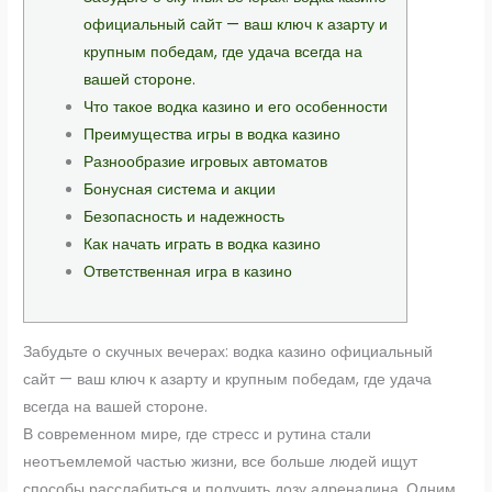
официальный сайт — ваш ключ к азарту и
крупным победам, где удача всегда на
вашей стороне.
Что такое водка казино и его особенности
Преимущества игры в водка казино
Разнообразие игровых автоматов
Бонусная система и акции
Безопасность и надежность
Как начать играть в водка казино
Ответственная игра в казино
Забудьте о скучных вечерах: водка казино официальный
сайт — ваш ключ к азарту и крупным победам, где удача
всегда на вашей стороне.
В современном мире, где стресс и рутина стали
неотъемлемой частью жизни, все больше людей ищут
способы расслабиться и получить дозу адреналина. Одним