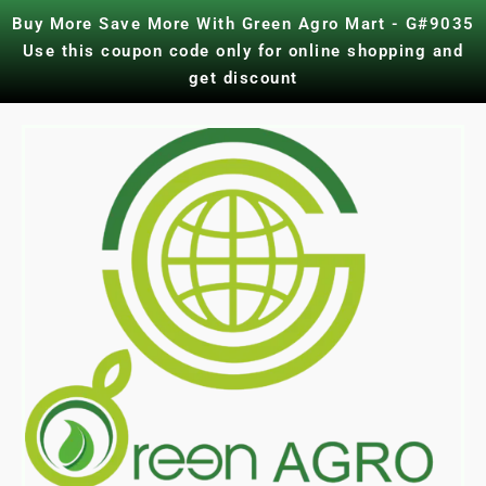
Skip
Buy More Save More With Green Agro Mart - G#9035
to
Use this coupon code only for online shopping and
content
get discount