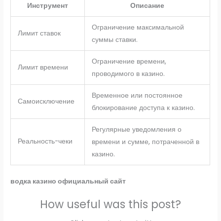
Инструмент
Описание
Ограничение максимальной
Лимит ставок
суммы ставки.
Ограничение времени,
Лимит времени
проводимого в казино.
Временное или постоянное
Самоисключение
блокирование доступа к казино.
Регулярные уведомления о
Реальность-чеки
времени и сумме, потраченной в
казино.
водка казино официальный сайт
How useful was this post?