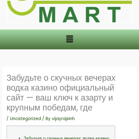
Menu
Забудьте о скучных вечерах
водка казино официальный
сайт — ваш ключ к азарту и
крупным победам, где
/
Uncategorized
/ By
vijayrajsinh
Забудьте о скучных вечерах: водка казино