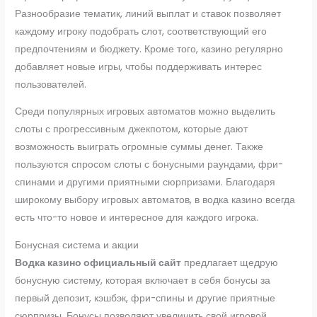
Разнообразие тематик, линий выплат и ставок позволяет
каждому игроку подобрать слот, соответствующий его
предпочтениям и бюджету. Кроме того, казино регулярно
добавляет новые игры, чтобы поддерживать интерес
пользователей.
Среди популярных игровых автоматов можно выделить
слоты с прогрессивным джекпотом, которые дают
возможность выиграть огромные суммы денег. Также
пользуются спросом слоты с бонусными раундами, фри-
спинами и другими приятными сюрпризами. Благодаря
широкому выбору игровых автоматов, в водка казино всегда
есть что-то новое и интересное для каждого игрока.
Бонусная система и акции
Водка казино официальный сайт
предлагает щедрую
бонусную систему, которая включает в себя бонусы за
первый депозит, кэшбэк, фри-спины и другие приятные
сюрпризы. Бонусы позволяют увеличить свой игровой