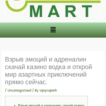
Menu
Взрыв эмоций и адреналин
скачай казино водка и открой
мир азартных приключений
прямо сейчас.
/
Uncategorized
/ By
vijayrajsinh
Взрыв эмоций и адреналин: скачай казино