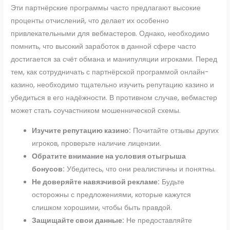
Эти партнёрские программы часто предлагают высокие
проценты отчислений, что делает их особенно
привлекательными для вебмастеров. Однако, необходимо
помнить, что высокий заработок в данной сфере часто
достигается за счёт обмана и манипуляции игроками. Перед
тем, как сотрудничать с партнёрской программой онлайн-
казино, необходимо тщательно изучить репутацию казино и
убедиться в его надёжности. В противном случае, вебмастер
может стать соучастником мошеннической схемы.
Изучите репутацию казино:
Почитайте отзывы других
игроков, проверьте наличие лицензии.
Обратите внимание на условия отыгрыша
бонусов:
Убедитесь, что они реалистичны и понятны.
Не доверяйте навязчивой рекламе:
Будьте
осторожны с предложениями, которые кажутся
слишком хорошими, чтобы быть правдой.
Защищайте свои данные:
Не предоставляйте