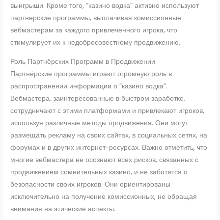
выигрыши. Кроме того, “казино водка” активно используют
партнерские программы, выплачивая комиссионные
вебмастерам за каждого привлеченного игрока, что
стимулирует их к недобросовестному продвижению.
Роль Партнёрских Программ в Продвижении
Партнёрские программы играют огромную роль в
распространении информации о “казино водка”.
Вебмастера, заинтересованные в быстром заработке,
сотрудничают с этими платформами и привлекают игроков,
используя различные методы продвижения. Они могут
размещать рекламу на своих сайтах, в социальных сетях, на
форумах и в других интернет-ресурсах. Важно отметить, что
многие вебмастера не осознают всех рисков, связанных с
продвижением сомнительных казино, и не заботятся о
безопасности своих игроков. Они ориентированы
исключительно на получение комиссионных, не обращая
внимания на этические аспекты.