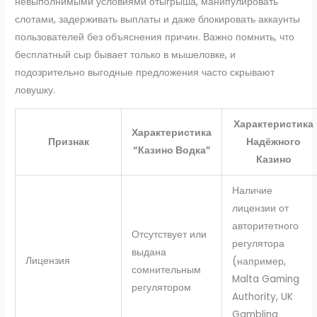
невыполнимыми условиями отыгрыша, манипулировать
слотами, задерживать выплаты и даже блокировать аккаунты
пользователей без объяснения причин. Важно помнить, что
бесплатный сыр бывает только в мышеловке, и
подозрительно выгодные предложения часто скрывают
ловушку.
Характеристика
Характеристика
Признак
Надёжного
“Казино Водка”
Казино
Наличие
лицензии от
авторитетного
Отсутствует или
регулятора
выдана
Лицензия
(например,
сомнительным
Malta Gaming
регулятором
Authority, UK
Gambling