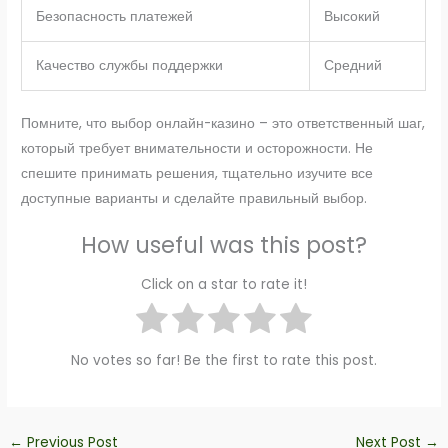
Безопасность платежей
Высокий
Качество службы поддержки
Средний
Помните, что выбор онлайн-казино – это ответственный шаг,
который требует внимательности и осторожности. Не
спешите принимать решения, тщательно изучите все
доступные варианты и сделайте правильный выбор.
How useful was this post?
Click on a star to rate it!
No votes so far! Be the first to rate this post.
←
Previous Post
Next Post
→