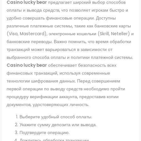
Casino lucky bear
предлагает широкий выбор способов
оплаты и вывода средств, что позволяет игрокам быстро и
удобно совершать финансовые операции. Доступны
различные платежные системы, такие как банковские карты
(Visa, Mastercard), электронные кошельки (Skrill, Neteller) и
банковские переводы. Важно помнить, что время обработки
транзакций может варьироваться в зависимости от
выбранного способа оплаты и политики платежной системы.
Casino lucky bear
обеспечивает безопасность всех
финансовых транзакций, используя современные
технологии шифрования данных. Перед совершением
первой операции по выводу средств необходимо пройти
процедуру верификации аккаунта, предоставив копии
документов, удостоверяющих личность.
Выберите удобный способ оплаты.
Укажите сумму депозита или вывода.
Подтвердите операцию.
Дождитесь обработки транзакции.