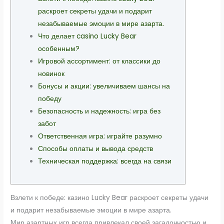
раскроет секреты удачи и подарит
незабываемые эмоции в мире азарта.
Что делает casino Lucky Bear
особенным?
Игровой ассортимент: от классики до
новинок
Бонусы и акции: увеличиваем шансы на
победу
Безопасность и надежность: игра без
забот
Ответственная игра: играйте разумно
Способы оплаты и вывода средств
Техническая поддержка: всегда на связи
Взлети к победе: казино Lucky Bear раскроет секреты удачи
и подарит незабываемые эмоции в мире азарта.
Мир азартных игр всегда привлекал своей загадочностью и