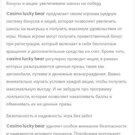
Бонусы и акции: увеличиваем шансы на победу
Casino lucky bear
предлагает своим игрокам щедрую
систему бонусов и акций, которая позволяет увеличить
шансы на выигрыш и получить максимум удовольствия от
игры. Новые игроки могут получить приветственный бонус
при регистрации, который включает в себя бесплатные
вращения и дополнительные средства на счет. Кроме того,
casino lucky bear
регулярно проводит акции, в рамках
которых разыгрываются ценные призы, такие как
автомобили, путевки и денежные вознаграждения. Важно
внимательно изучать условия каждой акции, чтобы получить
максимальную выгоду. И не забудьте про программу
лояльности, которая позволяет накапливать баллы и
обменивать их на ценные призы.
Безопасность и надежность: игра без забот
Casino lucky bear
уделяет особое внимание безопасности
и надежности игрового процесса. Платформа использует