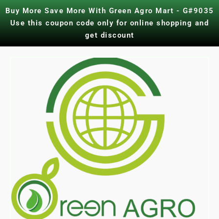
Skip
Buy More Save More With Green Agro Mart - G#9035
to
Use this coupon code only for online shopping and
content
get discount