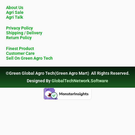
About Us
Agri Sale
Agri Talk
Privacy Policy
Shipping / Delivery
Return Policy
Finest Product
Customer Care
Sell On Green Agro Tech
©Green Global Agro Tech(Green Agro Mart) All Rights Reserved.
Designed By
GlobalTechNetwork.Software