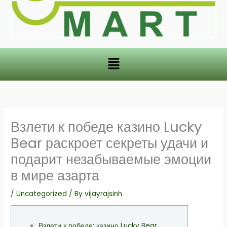
Menu
Взлети к победе казино Lucky
Bear раскроет секреты удачи и
подарит незабываемые эмоции
в мире азарта
/
Uncategorized
/ By
vijayrajsinh
Взлети к победе: казино Lucky Bear