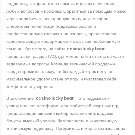
поддержку, которая готова помочь игрокам в решении
любых вопросов и проблем. Обратиться за помощью можно
через онлайн-чат, электронную почту или телефон.
Операторы технической поддержки быстро и
профессионально отвечают на вопросы, предоставляя
исчерпывающую информацию и оказывая необходимую
помощь. Кроме того, на сайте
casino lucky bear
представлен раздел FAQ, где можно найти ответы на часто
задаваемые вопросы. Команда технической поддержки
всегда стремится к тому, чтобы каждый игрок получил
максимальное удовольствие от игры и чувствовал себя
комфортно и уверенно.
В заключение,
casino lucky bear
– это надежная и
увлекательная платформа для любителей азартных игр,
предлагающая широкий выбор развлечений, щедрые
бонусы, высокий уровень безопасности и качественную
техническую поддержку. Погрузитесь в мир захватывающих