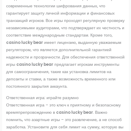
современные технологии шифрования данных, что
гарантирует защиту личной информации и финансовых
транзакций игроков. Все игры проходят регулярную проверку
независимыми аудиторами, что подтверждает их честность и
соответствие международным стандартам. Кроме того,
casino lucky bear
имеет лицензию, выданную уважаемым
регулятором, что является дополнительной гарантией
надежности и прозрачности. Для обеспечения ответственной
игры
casino lucky bear
предлагает игрокам инструменты
для самоограничения, такие как установка лимитов на
депозиты и ставки, а также возможность временного или
постоянного закрытия аккаунта.
Ответственная игра: играйте разумно
Ответственная игра – это ключ к приятному и безопасному
времяпрепровождению в
casino lucky bear
. Важно
помнить, что азартные игры – это развлечение, а не способ
заработка. Установите для себя лимит на сумму, которую вы