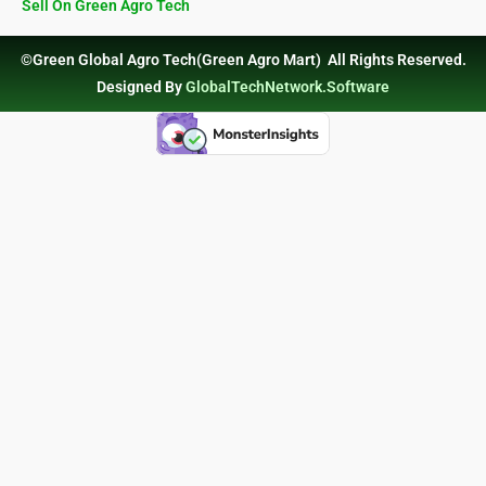
Sell On Green Agro Tech
©Green Global Agro Tech(Green Agro Mart) All Rights Reserved.
Designed By
GlobalTechNetwork.Software