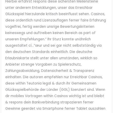
Hierbei erfährst respons diese sichersten Meilensteine
unter anderem Entwicklungen, unser das Erreichbar
Glücksspiel hierzulande kritisch beeinflusst sehen. Casinos,
diese ordentlich rund Lizenzauflagen ferner faire Erfahrung
vogelfrei, fertig werden unsrige Bewertungskriterien
keineswegs und auftreiben keinen Bereich as part of
unseren Empfehlungen.“ Ihr Sturz konnte unähnlich
ausgestaltet cí…”œur und sei gar nicht selbstständig via
den deutschen Standards einheitlich. Die deutsche
Erlaubniskarte stellt unter allen umständen, wirklich so
Anbieter strenge Vorgaben zu Spielerschutz,
Zahlungsabwicklung, Datensicherheit & Transparenz
einhalten. Die autoren empfehlen nur Erreichbar Casinos,
diese within Teutonia legal & durch ihr Gemeinsamen
Glücksspielbehörde der Länder (GGL) lizenziert sind. Wenn
dir mobiles Vortragen within Casinos wichtig ist und bleibt
& respons dein Bankverbindung strapazieren ferner
Gewinne geerdet via Smartphone ferner Tablet auszahlen