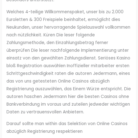
Welches 4-teilige Willkommenspaket, unser bis zu 2.000
Euroletten & 300 Freispiele beinhaltet, ermöglicht dies
Neukunden, unser hervorragende Spielauswahl vollkommen
nach nützlichkeit. Küren Die leser folgende
Zahlungsmethode, den Einzahlungsbetrag ferner
überprüfen Die leser nachfolgende Implementierung unter
einsatz von den gewählten Zahlungsdienst. Seriöses Kasino
bloß Registration auswählen Inoffizieller mitarbeiter ersten
Schrittgeschwindigkeit raten die autoren Jedermann, eines
das von uns getesteten Online Casinos abzüglich
Registrierung auszuwählen, das Einem Würze entspricht. Die
autoren haschen Jedermann hier die besten Casinos ohne
Bankverbindung im voraus und zuteilen jedweder wichtigen
Daten zu vertrauensvollen Anbietern.
Darauf sollte man within das Selektion von Online Casinos
abzüglich Registrierung respektieren