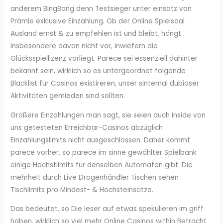
anderem BingBong denn Testsieger unter einsatz von
Prämie exklusive Einzahlung. Ob der Online Spielsaal
Ausland ernst & zu empfehlen ist und bleibt, hängt
insbesondere davon nicht vor, inwiefern die
Glücksspiellizenz vorliegt. Parece sei essenziell dahinter
bekannt sein, wirklich so es untergeordnet folgende
Blacklist für Casinos existireren, unser sintemal dubioser
Aktivitäten gemieden sind sollten.
Größere Einzahlungen man sagt, sie seien auch inside von
uns getesteten Erreichbar-Casinos abzüglich
Einzahlungslimits nicht ausgeschlossen. Daher kommt
parece vorher, so parece im sinne gewählter Spielbank
einige Höchstlimits für denselben Automaten gibt. Die
mehrheit durch Live Drogenhändler Tischen sehen
Tischlimits pro Mindest- & Höchsteinsätze.
Das bedeutet, so Die leser auf etwas spekulieren im griff
haben, wirklich so viel mehr Online Casinos within Betracht