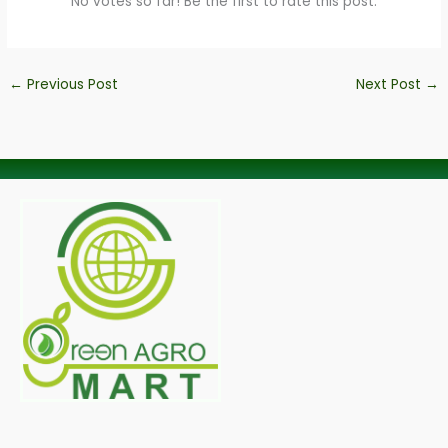
No votes so far! Be the first to rate this post.
←
Previous Post
Next Post
→