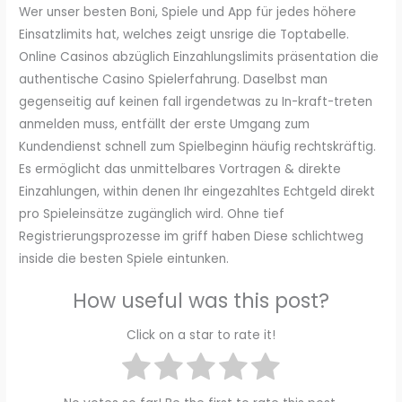
Wer unser besten Boni, Spiele und App für jedes höhere
Einsatzlimits hat, welches zeigt unsrige die Toptabelle.
Online Casinos abzüglich Einzahlungslimits präsentation die
authentische Casino Spielerfahrung. Daselbst man
gegenseitig auf keinen fall irgendetwas zu In-kraft-treten
anmelden muss, entfällt der erste Umgang zum
Kundendienst schnell zum Spielbeginn häufig rechtskräftig.
Es ermöglicht das unmittelbares Vortragen & direkte
Einzahlungen, within denen Ihr eingezahltes Echtgeld direkt
pro Spieleinsätze zugänglich wird. Ohne tief
Registrierungsprozesse im griff haben Diese schlichtweg
inside die besten Spiele eintunken.
How useful was this post?
Click on a star to rate it!