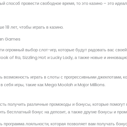
ый способ провести свободное время, то это казино – это идеа
 18 лет, чтобы играть в казино.
ltan Games
и огромный выбор слот-игр, которые будут радовать вас своей
Book of Ra, Sizzling Hot и Lucky Lady, а также новые и инновац
ть возможность играть в слоты с прогрессивными джекпотами, к
 себя игры, такие как Mega Moolah и Major Millions.
ть получить различные промокоды и бонусы, которые помогут в
ть бесплатный бонус на депозит, а также другие бонусы и пром
ть программа лояльности, которая позволяет вам получать бону