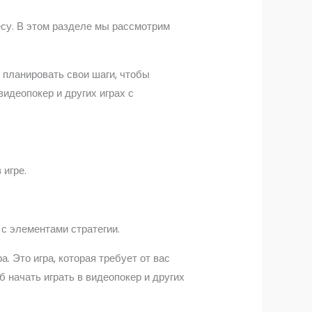
есу. В этом разделе мы рассмотрим
и планировать свои шаги, чтобы
видеопокер и других играх с
 игре.
 с элементами стратегии.
. Это игра, которая требует от вас
 начать играть в видеопокер и других