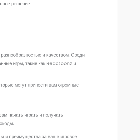
льное решение.
 разнообразностью и качеством. Среди
ионные игры, такие как Reactoonz и
оторые могут принести вам огромные
ам начать играть и получать
окоды.
сы и преимущества за ваше игровое