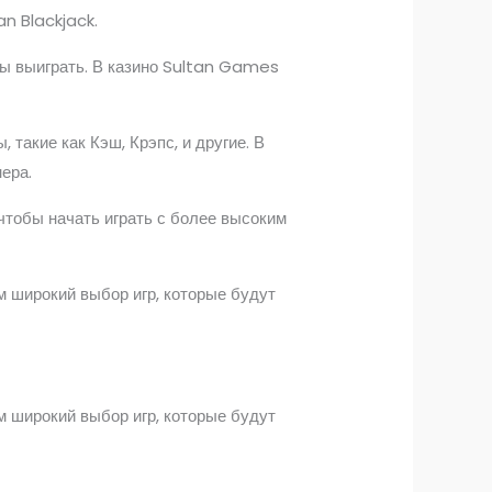
n Blackjack.
обы выиграть. В казино Sultan Games
 такие как Кэш, Крэпс, и другие. В
ера.
чтобы начать играть с более высоким
м широкий выбор игр, которые будут
м широкий выбор игр, которые будут