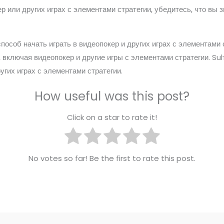
р или других играх с элементами стратегии, убедитесь, что вы 
особ начать играть в видеопокер и других играх с элементами ст
ы, включая видеопокер и другие игры с элементами стратегии. S
угих играх с элементами стратегии.
How useful was this post?
Click on a star to rate it!
No votes so far! Be the first to rate this post.