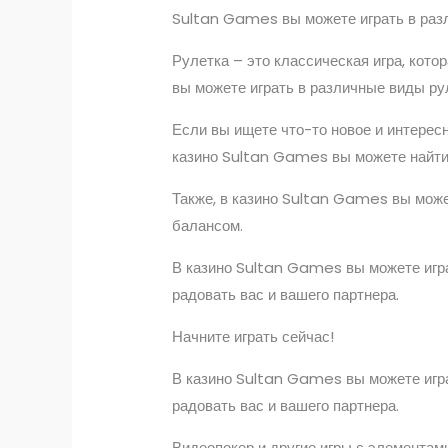
Sultan Games вы можете играть в раз
Рулетка – это классическая игра, кото
вы можете играть в различные виды ру
Если вы ищете что-то новое и интересно
казино Sultan Games вы можете найти 
Также, в казино Sultan Games вы може
балансом.
В казино Sultan Games вы можете игра
радовать вас и вашего партнера.
Начните играть сейчас!
В казино Sultan Games вы можете игра
радовать вас и вашего партнера.
Видеопокер и другие игры с элементам