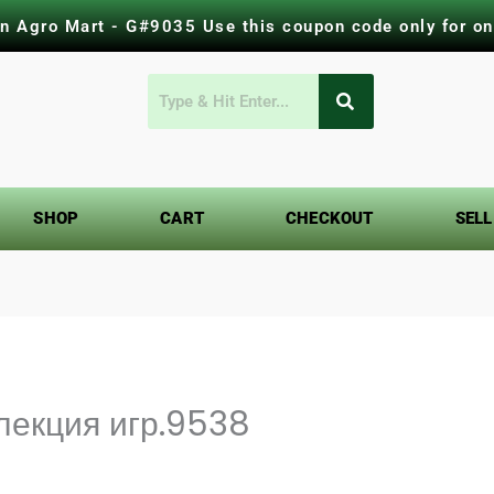
 Agro Mart - G#9035 Use this coupon code only for on
SHOP
CART
CHECKOUT
SEL
екция игр.9538