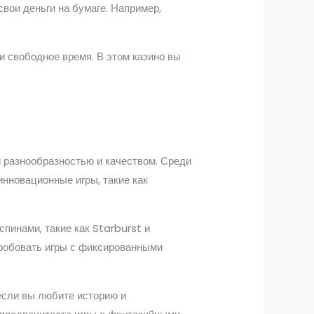
свои деньги на бумаге. Например,
и свободное время. В этом казино вы
 разнообразностью и качеством. Среди
 инновационные игры, такие как
пинами, такие как Starburst и
пробовать игры с фиксированными
 если вы любите историю и