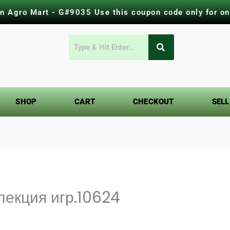
 Agro Mart - G#9035 Use this coupon code only for on
SHOP
CART
CHECKOUT
SEL
екция игр.10624