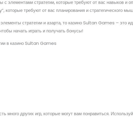
ы с элементами стратегии, которые требуют от вас навыков и о
egy”, которые требуют от вас планирования и стратегического мы
 элементы стратегии и азарта, то казино Sultan Games – это и
тобы начать играть и получать бонусы!
гии в казино Sultan Games
сть много других игр, которые могут вам понравиться. Использ