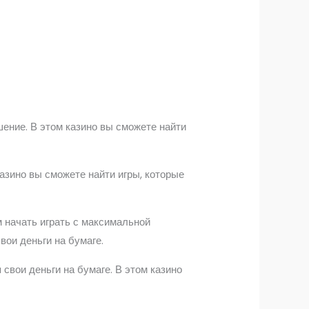
ение. В этом казино вы сможете найти
 казино вы сможете найти игры, которые
м начать играть с максимальной
вои деньги на бумаге.
 свои деньги на бумаге. В этом казино