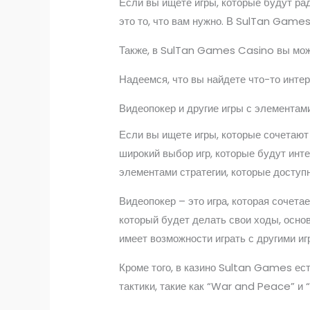
Если вы ищете игры, которые будут рад
это то, что вам нужно. В SulTan Games
Также, в SulTan Games Casino вы може
Надеемся, что вы найдете что-то интер
Видеопокер и другие игры с элементам
Если вы ищете игры, которые сочетают
широкий выбор игр, которые будут инте
элементами стратегии, которые доступ
Видеопокер – это игра, которая сочета
который будет делать свои ходы, основы
имеет возможности играть с другими иг
Кроме того, в казино Sultan Games ест
тактики, такие как “War and Peace” и 