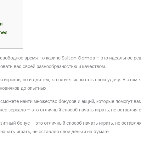
ми
ames
свободное время, то казино Sultan Games – это идеальное реш
довать вас своей разнообразностью и качеством.
я игроков, но и для тех, кто хочет испытать свою удачу. В этом
 новичков до опытных.
 сможете найти множество бонусов и акций, которые помогут ва
чее зеркало – это отличный способ начать играть, не оставляя с
зитный бонус – это отличный способ начать играть, не оставляя
ачать играть, не оставляя свои деньги на бумаге.