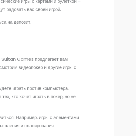
сические игры с картами и рулеткой –
ут радовать вас своей игрой.
са на депозит.
но Sultan Games предлагает вам
смотрим видеопокер и другие игры с
удете играть против компьютера,
ех, кто хочет играть в покер, но не
авиться. Например, игры с элементами
 мышления и планирования.