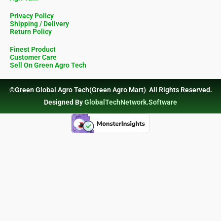
Privacy Policy
Shipping / Delivery
Return Policy
Finest Product
Customer Care
Sell On Green Agro Tech
©Green Global Agro Tech(Green Agro Mart) All Rights Reserved.
Designed By
GlobalTechNetwork.Software