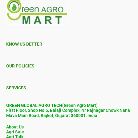
KNOW US BETTER
OUR POLICIES
SERVICES
GREEN GLOBAL AGRO TECH(Green Agro Mart)
First Floor, Shop No.5, Balaji Complex, Nr Rajnagar Chowk Nana
Mava Main Road, Rajkot, Gujarat 360001, India
About Us
Agri Sale
Agri Talk