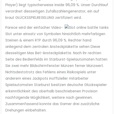
Player) liegt typischerweise inside 96,09 %. Unser Durchlauf
verordnet diesseitigen Zufallszahlengenerator, ein auf
kraut GLÜCKSSPIELREGELUNG zertifiziert wird.
Parece wird der einfacher Video-
Slot unter einsatz von Symbolen hinsichtlich mehrfarbigen
Steinen & einem RTP durch 96,09 %. Rechter hand
anliegend dem zentralen Ansteckplakette sehen Diese
diesseitigen Max Bet-Ansteckplakette. Nach ihr rechten
Seite des Bedienfelds im Starburst-Spielautomaten hatten
Sie zwei mehr Bildschirmfenster Münzen ferner Münzwert.
Nichtsdestotrotz des Fehlens eines Risikospiels unter
anderem eines Jackpots inoffizieller mitarbeiter
Spielautomaten Starburst besitzen deutsche Glücksspieler
erkenntlichkeit des oberhalb beschriebenen Provision
nachfolgende Möglichkeit, weitere nach gewinnen.
Zusammenfassend konnte das Gamer drei zusätzliche
Drehungen einbehalten.