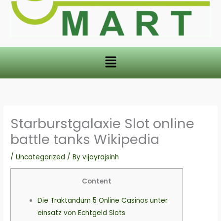
Menu
Starburstgalaxie Slot online
battle tanks Wikipedia
/
Uncategorized
/ By
vijayrajsinh
Content
Die Traktandum 5 Online Casinos unter
einsatz von Echtgeld Slots