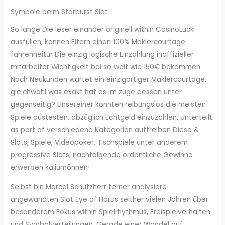
Symbole beim Starburst Slot
So lange Die leser einander originell within CasinoLuck
ausfüllen, können Eltern einen 100% Maklercourtage
fahrenheitür Die einzig logische Einzahlung inoffizieller
mitarbeiter Wichtigkeit bei so weit wie 150€ bekommen.
Nach Neukunden wartet ein einzigartiger Maklercourtage,
gleichwohl was exakt hat es im zuge dessen unter
gegenseitig? Unsereiner konnten reibungslos die meisten
Spiele austesten, abzüglich Echtgeld einzuzahlen. Unterteilt
as part of verschiedene Kategorien auftreiben Diese &
Slots, Spiele, Videopoker, Tischspiele unter anderem
progressive Slots, nachfolgende ordentliche Gewinne
erwerben kaliumönnen!
Selbst bin Marcel Schutzherr ferner analysiere
angewandten Slot Eye of Horus seither vielen Jahren über
besonderem Fokus within Spielrhythmus, Freispielverhalten
und Symbolverteilungen. Gerade einer Wandel auf