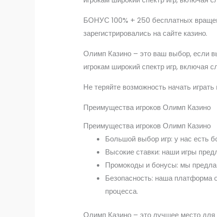
БОНУС 100% + 250 бесплатных вращений
зарегистрировались на сайте казино.
Олимп Казино – это ваш выбор, если вы
игрокам широкий спектр игр, включая с
Не теряйте возможность начать играть
Преимущества игроков Олимп Казино
Преимущества игроков Олимп Казино
Большой выбор игр: у нас есть б
Высокие ставки: наши игры пред
Промокоды и бонусы: мы предлаг
Безопасность: наша платформа 
процесса.
Олимп Казино – это лучшее место для 