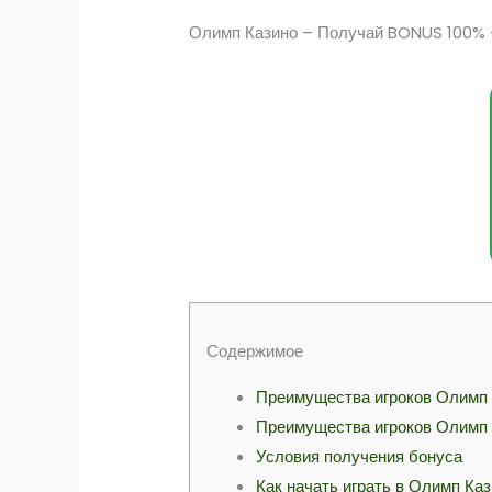
Олимп Казино – Получай BONUS 100% 
Содержимое
Преимущества игроков Олимп
Преимущества игроков Олимп
Условия получения бонуса
Как начать играть в Олимп Ка