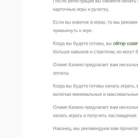
После регистрации вы сможете начать 
карточные игры и рулетку.
Если вы новичок в играх, то мы рекоме
привыкнуть к игре.
Когда вы будете готовы, вы
olimp casi
больше навыков и стратегии, но могут
Олимп Казино предлагает вам нескольк
оплаты.
Когда вы будете готовы начать играть,
включая минимальные и максимальные 
Олимп Казино предлагает вам нескольк
начать играть и получить наслаждение 
Наконец, мы рекомендуем вам прочитать