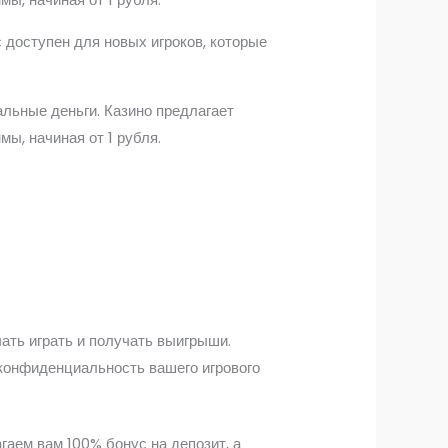
 доступен для новых игроков, которые
альные деньги. Казино предлагает
мы, начиная от 1 рубля.
ать играть и получать выигрыши.
конфиденциальность вашего игрового
аем вам 100% бонус на депозит, а