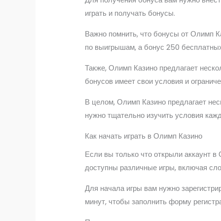
играть и получать бонусы.
Важно помнить, что бонусы от Олимп К
по выигрышам, а бонус 250 бесплатны
Также, Олимп Казино предлагает нескол
бонусов имеет свои условия и огранич
В целом, Олимп Казино предлагает нес
нужно тщательно изучить условия кажд
Как начать играть в Олимп Казино
Если вы только что открыли аккаунт в 
доступны различные игры, включая сло
Для начала игры вам нужно зарегистри
минут, чтобы заполнить форму регистра