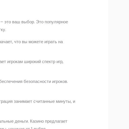
 – это ваш выбор. Это популярное
ку.
ачает, что вы можете играть на
ет игрокам широкий спектр игр,
беспечения безопасности игроков.
страция занимает считанные минуты, и
альные деньги. Казино предлагает
мы, начиная от 1 рубля.