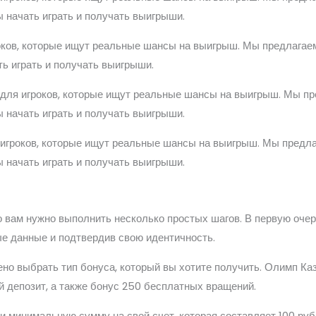
 начать играть и получать выигрыши.
ков, которые ищут реальные шансы на выигрыш. Мы предлагаем 
ь играть и получать выигрыши.
для игроков, которые ищут реальные шансы на выигрыш. Мы пре
 начать играть и получать выигрыши.
игроков, которые ищут реальные шансы на выигрыш. Мы предлаг
 начать играть и получать выигрыши.
 вам нужно выполнить несколько простых шагов. В первую очер
ые данные и подтвердив свою идентичность.
но выбрать тип бонуса, который вы хотите получить. Олимп Ка
й депозит, а также бонус 250 бесплатных вращений.
и минимальную сумму на свой счет, которая составляет 100 руб