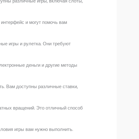
тупны различные игры, включая слоты,
й интерфейс и могут помочь вам
ные игры и рулетка. Они требуют
электронные деньги и другие методы
ать. Вам доступны различные ставки,
латных вращений. Это отличный способ
словия игры вам нужно выполнить.