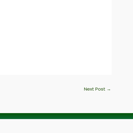
Next Post
→