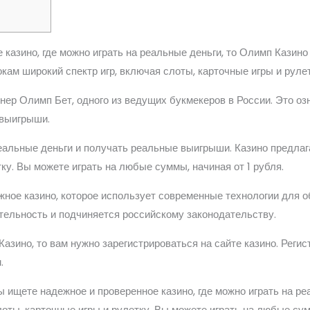
казино, где можно играть на реальные деньги, то Олимп Казино
окам широкий спектр игр, включая слоты, карточные игры и рулет
ер Олимп Бет, одного из ведущих букмекеров в России. Это озн
 выигрыши.
еальные деньги и получать реальные выигрыши. Казино предлага
ку. Вы можете играть на любые суммы, начиная от 1 рубля.
жное казино, которое использует современные технологии для о
тельность и подчиняется российскому законодательству.
Казино, то вам нужно зарегистрироваться на сайте казино. Реги
.
 ищете надежное и проверенное казино, где можно играть на ре
лоты, карточные игры и рулетку. Вы можете играть на любые сум