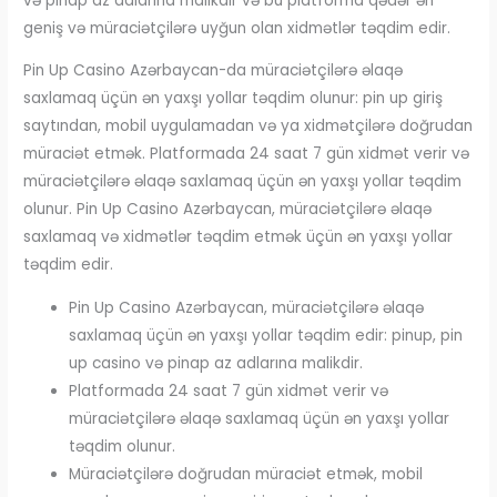
və pinap az adlarına malikdir və bu platforma qədər ən
geniş və müraciətçilərə uyğun olan xidmətlər təqdim edir.
Pin Up Casino Azərbaycan-da müraciətçilərə əlaqə
saxlamaq üçün ən yaxşı yollar təqdim olunur: pin up giriş
saytından, mobil uygulamadan və ya xidmətçilərə doğrudan
müraciət etmək. Platformada 24 saat 7 gün xidmət verir və
müraciətçilərə əlaqə saxlamaq üçün ən yaxşı yollar təqdim
olunur. Pin Up Casino Azərbaycan, müraciətçilərə əlaqə
saxlamaq və xidmətlər təqdim etmək üçün ən yaxşı yollar
təqdim edir.
Pin Up Casino Azərbaycan, müraciətçilərə əlaqə
saxlamaq üçün ən yaxşı yollar təqdim edir: pinup, pin
up casino və pinap az adlarına malikdir.
Platformada 24 saat 7 gün xidmət verir və
müraciətçilərə əlaqə saxlamaq üçün ən yaxşı yollar
təqdim olunur.
Müraciətçilərə doğrudan müraciət etmək, mobil