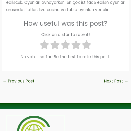
ediləcək. Oyunları oynayarkən, ən çox istifadə edilən oyunlar
arasında slotlar, live casino və table oyunları yer alır.
How useful was this post?
Click on a star to rate it!
No votes so far! Be the first to rate this post.
←
Previous Post
Next Post
→