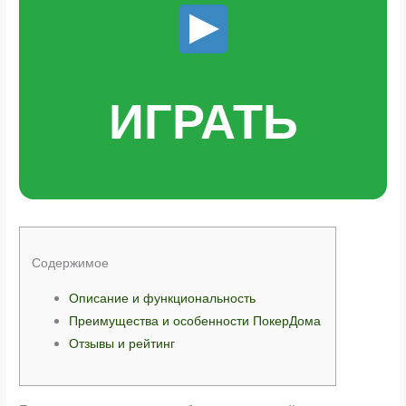
ИГРАТЬ
Содержимое
Описание и функциональность
Преимущества и особенности ПокерДома
Отзывы и рейтинг