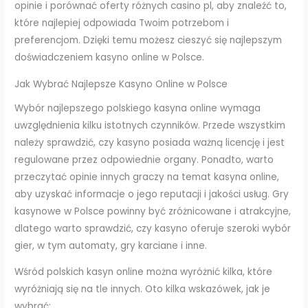
opinie i porównać oferty różnych casino pl, aby znaleźć to,
które najlepiej odpowiada Twoim potrzebom i
preferencjom. Dzięki temu możesz cieszyć się najlepszym
doświadczeniem kasyno online w Polsce.
Jak Wybrać Najlepsze Kasyno Online w Polsce
Wybór najlepszego polskiego kasyna online wymaga
uwzględnienia kilku istotnych czynników. Przede wszystkim
należy sprawdzić, czy kasyno posiada ważną licencję i jest
regulowane przez odpowiednie organy. Ponadto, warto
przeczytać opinie innych graczy na temat kasyna online,
aby uzyskać informacje o jego reputacji i jakości usług. Gry
kasynowe w Polsce powinny być zróżnicowane i atrakcyjne,
dlatego warto sprawdzić, czy kasyno oferuje szeroki wybór
gier, w tym automaty, gry karciane i inne.
Wśród polskich kasyn online można wyróżnić kilka, które
wyróżniają się na tle innych. Oto kilka wskazówek, jak je
wybrać: