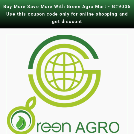
Skip
Buy More Save More With Green Agro Mart - G#9035
to
Use this coupon code only for online shopping and
content
get discount