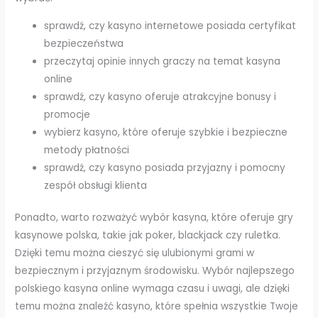
sprawdź, czy kasyno internetowe posiada certyfikat
bezpieczeństwa
przeczytaj opinie innych graczy na temat kasyna
online
sprawdź, czy kasyno oferuje atrakcyjne bonusy i
promocje
wybierz kasyno, które oferuje szybkie i bezpieczne
metody płatności
sprawdź, czy kasyno posiada przyjazny i pomocny
zespół obsługi klienta
Ponadto, warto rozważyć wybór kasyna, które oferuje gry
kasynowe polska, takie jak poker, blackjack czy ruletka.
Dzięki temu można cieszyć się ulubionymi grami w
bezpiecznym i przyjaznym środowisku. Wybór najlepszego
polskiego kasyna online wymaga czasu i uwagi, ale dzięki
temu można znaleźć kasyno, które spełnia wszystkie Twoje