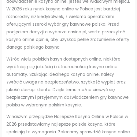
doświadczenie kasyno online, jesteś we właściwym miejscu.
W 2026 roku rynek kasyno online w Polsce jest bardziej
różnorodny niż kiedykolwiek, z wieloma operatorami
oferującymi szeroki wybór gry kasynowe polska. Przed
podjęciem decyzji o wyborze casino pl, warto przeczytać
kasyno online opinie, aby uzyskać pełne zrozumienie oferty
danego polskiego kasyna.
Wśród wielu polskich kasyn dostępnych online, niektóre
wyróżniają się jakością i różnorodnością kasyno online
automaty. Szukając idealnego kasyno online, należy
zwrócić uwagę na bezpieczeństwo, szybkość wypłat oraz
jakość obsługi klienta. Dzięki temu można cieszyć się
bezpiecznym i przyjemnym doświadczeniem gry kasynowe
polska w wybranym polskim kasynie.
W naszym przeglądzie Najlepsze Kasyna Online w Polsce w
2026 przedstawiamy najlepsze polskie kasyna, które
spełniają te wymagania. Zalecamy sprawdzić kasyno online