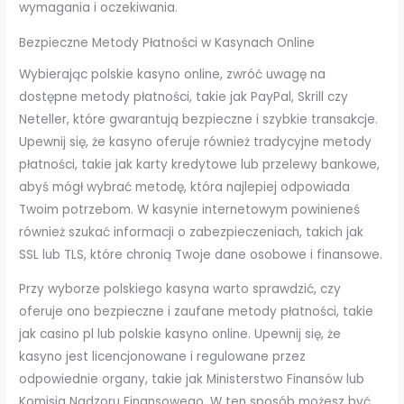
wymagania i oczekiwania.
Bezpieczne Metody Płatności w Kasynach Online
Wybierając polskie kasyno online, zwróć uwagę na
dostępne metody płatności, takie jak PayPal, Skrill czy
Neteller, które gwarantują bezpieczne i szybkie transakcje.
Upewnij się, że kasyno oferuje również tradycyjne metody
płatności, takie jak karty kredytowe lub przelewy bankowe,
abyś mógł wybrać metodę, która najlepiej odpowiada
Twoim potrzebom. W kasynie internetowym powinieneś
również szukać informacji o zabezpieczeniach, takich jak
SSL lub TLS, które chronią Twoje dane osobowe i finansowe.
Przy wyborze polskiego kasyna warto sprawdzić, czy
oferuje ono bezpieczne i zaufane metody płatności, takie
jak casino pl lub polskie kasyno online. Upewnij się, że
kasyno jest licencjonowane i regulowane przez
odpowiednie organy, takie jak Ministerstwo Finansów lub
Komisja Nadzoru Finansowego. W ten sposób możesz być