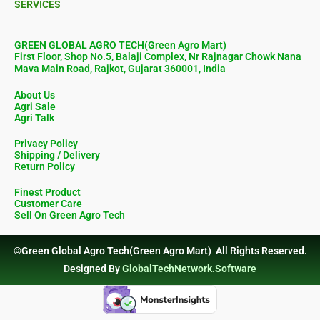
SERVICES
GREEN GLOBAL AGRO TECH(Green Agro Mart)
First Floor, Shop No.5, Balaji Complex, Nr Rajnagar Chowk Nana
Mava Main Road, Rajkot, Gujarat 360001, India
About Us
Agri Sale
Agri Talk
Privacy Policy
Shipping / Delivery
Return Policy
Finest Product
Customer Care
Sell On Green Agro Tech
©Green Global Agro Tech(Green Agro Mart) All Rights Reserved.
Designed By
GlobalTechNetwork.Software