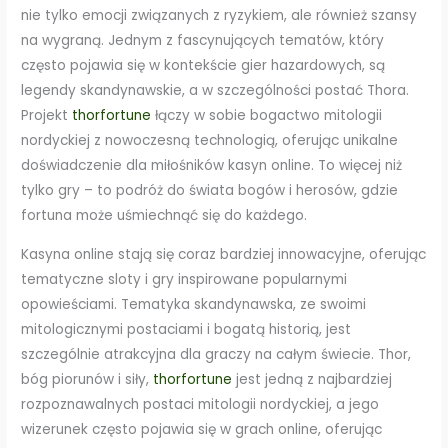
nie tylko emocji związanych z ryzykiem, ale również szansy
na wygraną. Jednym z fascynujących tematów, który
często pojawia się w kontekście gier hazardowych, są
legendy skandynawskie, a w szczególności postać Thora.
Projekt
thorfortune
łączy w sobie bogactwo mitologii
nordyckiej z nowoczesną technologią, oferując unikalne
doświadczenie dla miłośników kasyn online. To więcej niż
tylko gry – to podróż do świata bogów i herosów, gdzie
fortuna może uśmiechnąć się do każdego.
Kasyna online stają się coraz bardziej innowacyjne, oferując
tematyczne sloty i gry inspirowane popularnymi
opowieściami. Tematyka skandynawska, ze swoimi
mitologicznymi postaciami i bogatą historią, jest
szczególnie atrakcyjna dla graczy na całym świecie. Thor,
bóg piorunów i siły,
thorfortune
jest jedną z najbardziej
rozpoznawalnych postaci mitologii nordyckiej, a jego
wizerunek często pojawia się w grach online, oferując