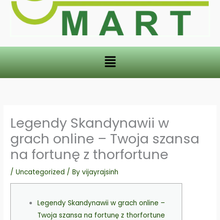
Menu
Legendy Skandynawii w
grach online – Twoja szansa
na fortunę z thorfortune
/
Uncategorized
/ By
vijayrajsinh
Legendy Skandynawii w grach online –
Twoja szansa na fortunę z thorfortune