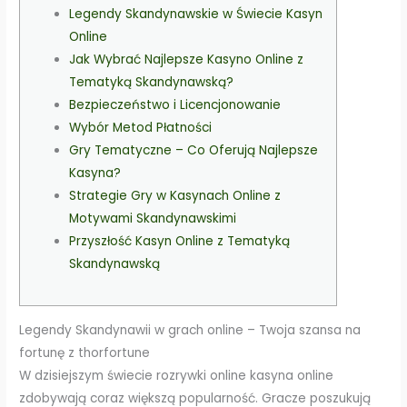
Legendy Skandynawskie w Świecie Kasyn
Online
Jak Wybrać Najlepsze Kasyno Online z
Tematyką Skandynawską?
Bezpieczeństwo i Licencjonowanie
Wybór Metod Płatności
Gry Tematyczne – Co Oferują Najlepsze
Kasyna?
Strategie Gry w Kasynach Online z
Motywami Skandynawskimi
Przyszłość Kasyn Online z Tematyką
Skandynawską
Legendy Skandynawii w grach online – Twoja szansa na
fortunę z thorfortune
W dzisiejszym świecie rozrywki online kasyna online
zdobywają coraz większą popularność. Gracze poszukują