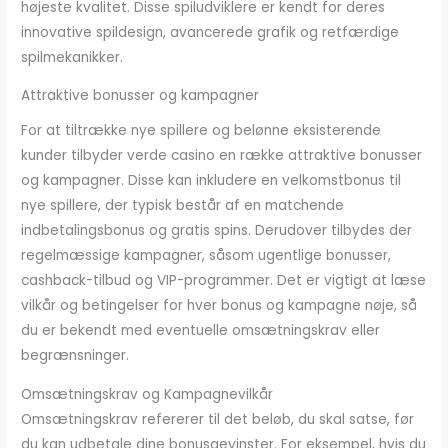
højeste kvalitet. Disse spiludviklere er kendt for deres
innovative spildesign, avancerede grafik og retfærdige
spilmekanikker.
Attraktive bonusser og kampagner
For at tiltrække nye spillere og belønne eksisterende
kunder tilbyder
verde casino
en række attraktive bonusser
og kampagner. Disse kan inkludere en velkomstbonus til
nye spillere, der typisk består af en matchende
indbetalingsbonus og gratis spins. Derudover tilbydes der
regelmæssige kampagner, såsom ugentlige bonusser,
cashback-tilbud og VIP-programmer. Det er vigtigt at læse
vilkår og betingelser for hver bonus og kampagne nøje, så
du er bekendt med eventuelle omsætningskrav eller
begrænsninger.
Omsætningskrav og Kampagnevilkår
Omsætningskrav refererer til det beløb, du skal satse, før
du kan udbetale dine bonusgevinster. For eksempel, hvis du