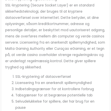
SSL-kryptering (Secure Socket Layer) er en standard
sikkerhedsteknologi, der bruges til at kryptere
dataoverførsel over internettet. Dette betyder, at dine
oplysninger, såsom kreditkortnummer, adresse og
personlige detaljer, er beskyttet mod uautoriseret adgang,
mens de overføres mellem din computer og
verde casino
s
servere. Licensering fra en anerkendt spillemyndighed, som
Malta Gaming Authority eller Curaçao eGaming, er et tegn
på, at
verde casino
overholder strenge reguleringskrav og
er underlagt regelmæssig kontrol. Dette giver spillere
tryghed og sikkerhed.
SSL-kryptering af dataoverførsel
Licensering fra en anerkendt spillemyndighed
Indbetalingsgrænser for at kontrollere forbrug
Tabsgænser for at begrænse potentielle tab
Selvudelukkelse for spillere, der har brug for en
pause