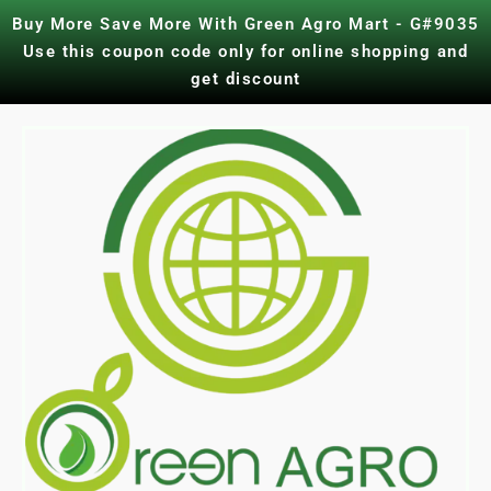
Skip
Buy More Save More With Green Agro Mart - G#9035
to
Use this coupon code only for online shopping and
content
get discount