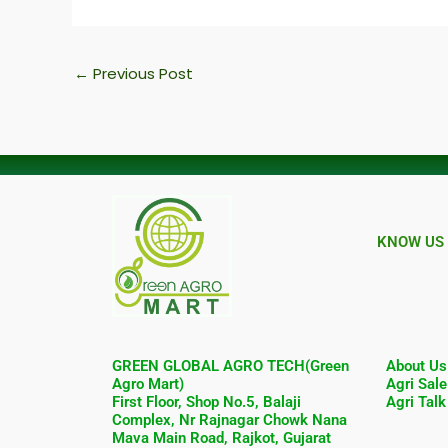
←
Previous Post
KNOW US
GREEN GLOBAL AGRO TECH(Green
About Us
Agro Mart)
Agri Sale
First Floor, Shop No.5, Balaji
Agri Talk
Complex, Nr Rajnagar Chowk Nana
Mava Main Road, Rajkot, Gujarat