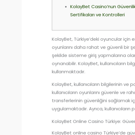
KolayBet Casino’nun Güvenli
Sertifikaları ve Kontrolleri
KolayBet, Türkiye’deki oyuncular için e
oyunlarını daha rahat ve güvenli bir 
şekilde sisteme giriş yapmalarına ola
oynanabilir. KolayBet, kullanıcıların bi
kullanmaktadır.
KolayBet, kullanıcıların bilgilerinin ve
kullanıcıların oyunlarını güvenle ve rah
transferlerinin güvenliğini sağlamak i
uygulamaktadır. Ayrıca, kullanıcıların 
KolayBet Online Casino Türkiye: Güven
KolayBet online casino Türkiye’de güveni