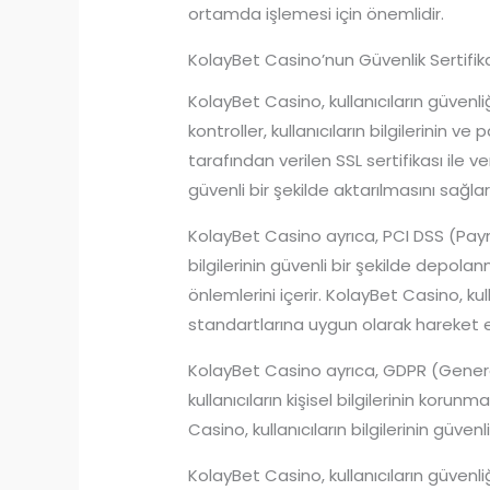
ortamda işlemesi için önemlidir.
KolayBet Casino’nun Güvenlik Sertifikal
KolayBet Casino, kullanıcıların güvenliğ
kontroller, kullanıcıların bilgilerinin
tarafından verilen SSL sertifikası ile ver
güvenli bir şekilde aktarılmasını sağlar
KolayBet Casino ayrıca, PCI DSS (Payme
bilgilerinin güvenli bir şekilde depol
önlemlerini içerir. KolayBet Casino, kul
standartlarına uygun olarak hareket 
KolayBet Casino ayrıca, GDPR (Genera
kullanıcıların kişisel bilgilerinin koru
Casino, kullanıcıların bilgilerinin gü
KolayBet Casino, kullanıcıların güvenli