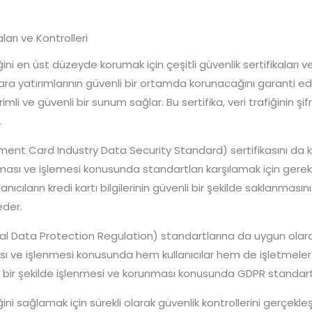
arı ve Kontrolleri
ini en üst düzeyde korumak için çeşitli güvenlik sertifikaları ve k
 ve para yatırımlarının güvenli bir ortamda korunacağını garanti
imli ve güvenli bir sunum sağlar. Bu sertifika, veri trafiğinin şifr
.
nt Card Industry Data Security Standard) sertifikasını da kaza
anması ve işlemesi konusunda standartları karşılamak için gerek
lanıcıların kredi kartı bilgilerinin güvenli bir şekilde saklanma
eder.
l Data Protection Regulation) standartlarına da uygun olara
nması ve işlenmesi konusunda hem kullanıcılar hem de işletmeler i
venli bir şekilde işlenmesi ve korunması konusunda GDPR standa
ğini sağlamak için sürekli olarak güvenlik kontrollerini gerçekle