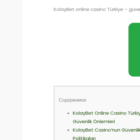
KolayBet online casino Türkiye – güve
Содержимое
KolayBet Online Casino Türki
Güvenlik Önlemleri
KolayBet Casino’nun Güvenli
Politikaları