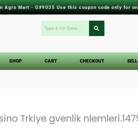
 Agro Mart - G#9035 Use this coupon code only for on
SHOP
CART
CHECKOUT
SEL
ino Trkiye gvenlik nlemleri.147