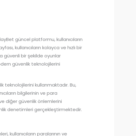
layBet güncel platformu, kullanıcıların
yfası, kullanıcıların kolayca ve hızlı bir
 güvenli bir şekilde oyunlar
dern güvenlik teknolojilerini
k teknolojilerini kullanmaktadır. Bu,
cıların bilgilerinin ve para
ve diğer güvenlik önlemlerini
enlik denetimleri gerçekleştirmektedir.
ri, kullanıcıların paralarının ve