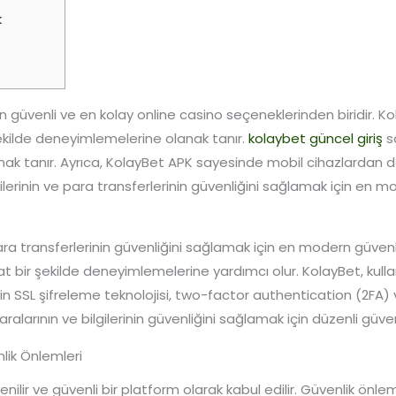
k
n güvenli ve en kolay online casino seçeneklerinden biridir. Ko
şekilde deneyimlemelerine olanak tanır.
kolaybet güncel giriş
sa
nak tanır. Ayrıca, KolayBet APK sayesinde mobil cihazlardan da
lgilerinin ve para transferlerinin güvenliğini sağlamak için en mo
 para transferlerinin güvenliğini sağlamak için en modern güvenli
at bir şekilde deneyimlemelerine yardımcı olur. KolayBet, kullanı
çin SSL şifreleme teknolojisi, two-factor authentication (2FA) 
paralarının ve bilgilerinin güvenliğini sağlamak için düzenli güv
lik Önlemleri
lir ve güvenli bir platform olarak kabul edilir. Güvenlik önlemle