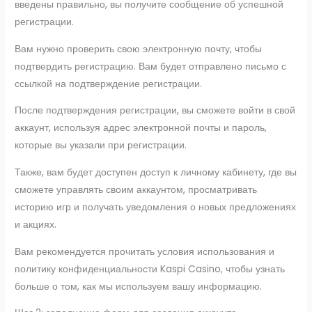
введены правильно, вы получите сообщение об успешной
регистрации.
Вам нужно проверить свою электронную почту, чтобы
подтвердить регистрацию. Вам будет отправлено письмо с
ссылкой на подтверждение регистрации.
После подтверждения регистрации, вы сможете войти в свой
аккаунт, используя адрес электронной почты и пароль,
которые вы указали при регистрации.
Также, вам будет доступен доступ к личному кабинету, где вы
сможете управлять своим аккаунтом, просматривать
историю игр и получать уведомления о новых предложениях
и акциях.
Вам рекомендуется прочитать условия использования и
политику конфиденциальности Kaspi Casino, чтобы узнать
больше о том, как мы используем вашу информацию.