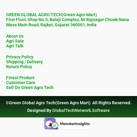
GREEN GLOBAL AGRO TECH(Green Agro Mart)
First Floor, Shop No.5, Balaji Complex, Nr Rajnagar Chowk Nana
Mava Main Road, Rajkot, Gujarat 360001, India
About Us
Agri Sale
Agri Talk
Privacy Policy
Shipping / Delivery
Return Policy
Finest Product
Customer Care
Sell On Green Agro Tech
©Green Global Agro Tech(Green Agro Mart) All Rights Reserved.
Designed By
GlobalTechNetwork.Software