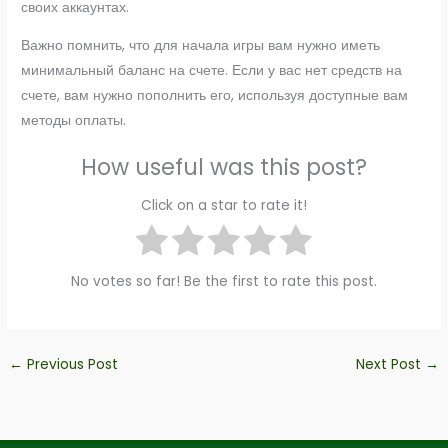
своих аккаунтах.
Важно помнить, что для начала игры вам нужно иметь
минимальный баланс на счете. Если у вас нет средств на
счете, вам нужно пополнить его, используя доступные вам
методы оплаты.
How useful was this post?
Click on a star to rate it!
No votes so far! Be the first to rate this post.
←
Previous Post
Next Post
→