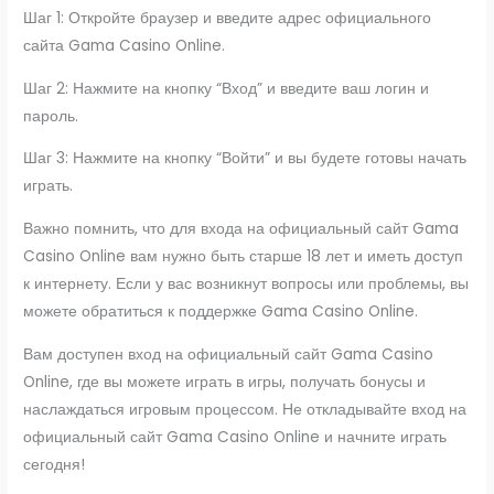
Шаг 1: Откройте браузер и введите адрес официального
сайта Gama Casino Online.
Шаг 2: Нажмите на кнопку “Вход” и введите ваш логин и
пароль.
Шаг 3: Нажмите на кнопку “Войти” и вы будете готовы начать
играть.
Важно помнить, что для входа на официальный сайт Gama
Casino Online вам нужно быть старше 18 лет и иметь доступ
к интернету. Если у вас возникнут вопросы или проблемы, вы
можете обратиться к поддержке Gama Casino Online.
Вам доступен вход на официальный сайт Gama Casino
Online, где вы можете играть в игры, получать бонусы и
наслаждаться игровым процессом. Не откладывайте вход на
официальный сайт Gama Casino Online и начните играть
сегодня!