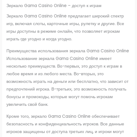
Зеркало Gama Casino Online – доступ к играм
Зеркало Gama Casino Online предлагает широкий спектр
игр, включая слоты, карточные игры, рулетку и другие. Все
игры доступны в режиме онлайн, что позволяет игрокам
играть где угодно и когда угодно.
Преимущества использования зеркала Gama Casino Online
Использование зеркала Gama Casino Online имеет
несколько преимуществ. Во-первых, это доступ к играм в
любое время и из любого места. Во-вторых, это
возможность играть на деньги или бесплатно, что зависит от
предпочтений игрока. В-третьих, это возможность получать
бонусы и промокоды, которые могут помочь игрокам
увеличить свой банк.
Кроме того, зеркало Gama Casino Online обеспечивает
безопасность и конфиденциальность игроков. Все данные
игроков защищены от доступа третьих лиц, и игроки могут