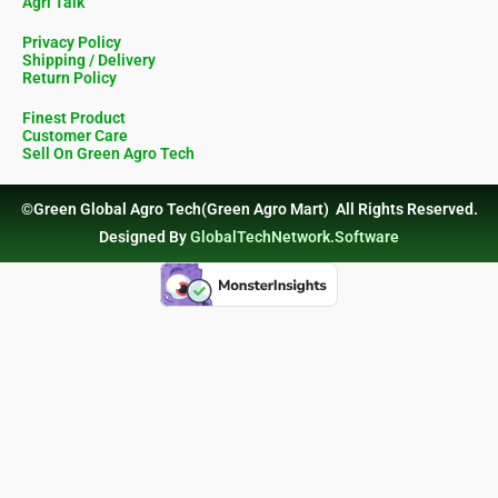
Agri Talk
Privacy Policy
Shipping / Delivery
Return Policy
Finest Product
Customer Care
Sell On Green Agro Tech
©Green Global Agro Tech(Green Agro Mart) All Rights Reserved.
Designed By
GlobalTechNetwork.Software