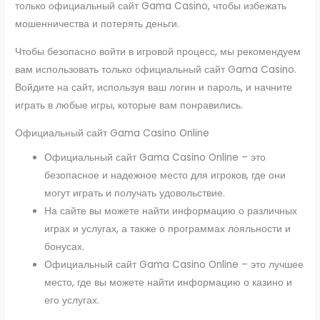
только официальный сайт Gama Casino, чтобы избежать
мошенничества и потерять деньги.
Чтобы безопасно войти в игровой процесс, мы рекомендуем
вам использовать только официальный сайт Gama Casino.
Войдите на сайт, используя ваш логин и пароль, и начните
играть в любые игры, которые вам понравились.
Официальный сайт Gama Casino Online
Официальный сайт Gama Casino Online – это
безопасное и надежное место для игроков, где они
могут играть и получать удовольствие.
На сайте вы можете найти информацию о различных
играх и услугах, а также о программах лояльности и
бонусах.
Официальный сайт Gama Casino Online – это лучшее
место, где вы можете найти информацию о казино и
его услугах.