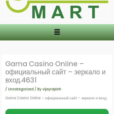
Menu
Gama Casino Online –
официальный сайт – зеркало и
вход.4631
/
Uncategorized
/ By
vijayrajsinh
Gama Casino Online – официальный сайт – зеркало и вход