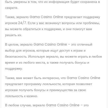
быть уверены в том, что их информация будет сохранена в
секрете.
Также, зеркало Gama Casino Online предлагает поддержку
игроков 24/7. Если у вас возникнут вопросы или проблемы,
вы можете обратиться к поддержке, и они помогут вам
решить их.
В целом, зеркало Gama Casino Online – это отличный
выбор для игроков, которые ищут доступ к играм и
безопасность. Используя зеркало, вы можете играть в любое
время и из любого места, а также получать бонусы и
поддержку.
Также, вам может быть интересно, что Gama Casino Online
предлагает программу лояльности, которая позволяет
игрокам получать бонусы и преимущества за свою
лояльность к казино.
В любом случае, зеркало Gama Casino Online – это