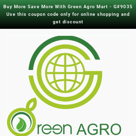
Skip
Buy More Save More With Green Agro Mart - G#9035
to
Use this coupon code only for online shopping and
content
get discount