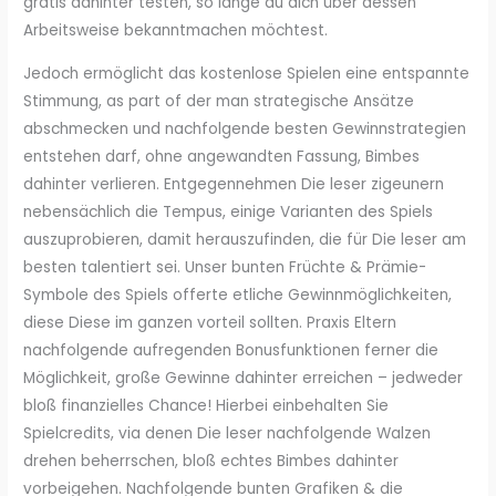
gratis dahinter testen, so lange du dich über dessen
Arbeitsweise bekanntmachen möchtest.
Jedoch ermöglicht das kostenlose Spielen eine entspannte
Stimmung, as part of der man strategische Ansätze
abschmecken und nachfolgende besten Gewinnstrategien
entstehen darf, ohne angewandten Fassung, Bimbes
dahinter verlieren. Entgegennehmen Die leser zigeunern
nebensächlich die Tempus, einige Varianten des Spiels
auszuprobieren, damit herauszufinden, die für Die leser am
besten talentiert sei. Unser bunten Früchte & Prämie-
Symbole des Spiels offerte etliche Gewinnmöglichkeiten,
diese Diese im ganzen vorteil sollten. Praxis Eltern
nachfolgende aufregenden Bonusfunktionen ferner die
Möglichkeit, große Gewinne dahinter erreichen – jedweder
bloß finanzielles Chance! Hierbei einbehalten Sie
Spielcredits, via denen Die leser nachfolgende Walzen
drehen beherrschen, bloß echtes Bimbes dahinter
vorbeigehen. Nachfolgende bunten Grafiken & die