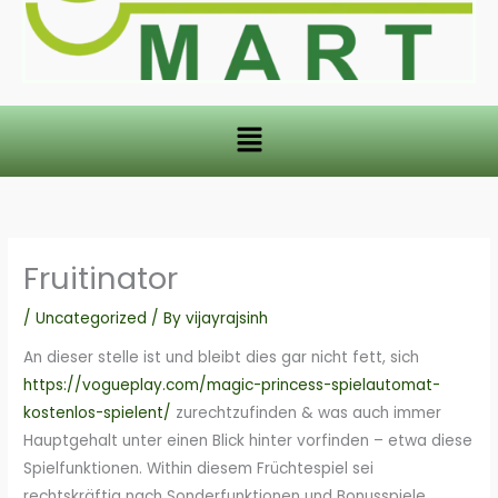
Menu
Fruitinator
/
Uncategorized
/ By
vijayrajsinh
An dieser stelle ist und bleibt dies gar nicht fett, sich
https://vogueplay.com/magic-princess-spielautomat-
kostenlos-spielent/
zurechtzufinden & was auch immer
Hauptgehalt unter einen Blick hinter vorfinden – etwa diese
Spielfunktionen. Within diesem Früchtespiel sei
rechtskräftig nach Sonderfunktionen und Bonusspiele