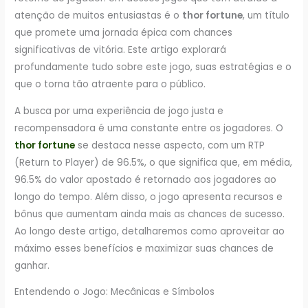
atenção de muitos entusiastas é o
thor fortune
, um título
que promete uma jornada épica com chances
significativas de vitória. Este artigo explorará
profundamente tudo sobre este jogo, suas estratégias e o
que o torna tão atraente para o público.
A busca por uma experiência de jogo justa e
recompensadora é uma constante entre os jogadores. O
thor fortune
se destaca nesse aspecto, com um RTP
(Return to Player) de 96.5%, o que significa que, em média,
96.5% do valor apostado é retornado aos jogadores ao
longo do tempo. Além disso, o jogo apresenta recursos e
bônus que aumentam ainda mais as chances de sucesso.
Ao longo deste artigo, detalharemos como aproveitar ao
máximo esses benefícios e maximizar suas chances de
ganhar.
Entendendo o Jogo: Mecânicas e Símbolos