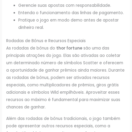
Gerencie suas apostas com responsabilidade.
Entenda o funcionamento das linhas de pagamento.
Pratique o jogo em modo demo antes de apostar
dinheiro real.
Rodadas de Bônus e Recursos Especiais
As rodadas de bônus do
thor fortune
são uma das
principais atrações do jogo. Elas são ativadas ao coletar
um determinado número de símbolos Scatter e oferecem
a oportunidade de ganhar prêmios ainda maiores. Durante
as rodadas de bônus, podem ser ativados recursos
especiais, como multiplicadores de prêmios, giros grátis
adicionais e símbolos Wild empilháveis. Aproveitar esses
recursos ao máximo é fundamental para maximizar suas
chances de ganhar.
Além das rodadas de bônus tradicionais, o jogo também
pode apresentar outros recursos especiais, como a