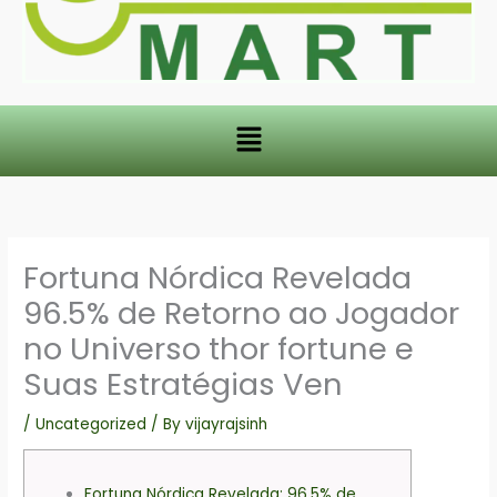
Menu
Fortuna Nórdica Revelada
96.5% de Retorno ao Jogador
no Universo thor fortune e
Suas Estratégias Ven
/
Uncategorized
/ By
vijayrajsinh
Fortuna Nórdica Revelada: 96.5% de