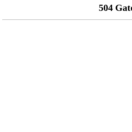
504 Gat