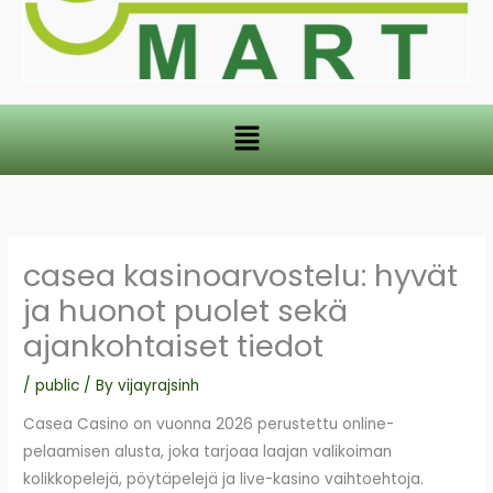
Menu
casea kasinoarvostelu: hyvät
ja huonot puolet sekä
ajankohtaiset tiedot
/
public
/ By
vijayrajsinh
Casea Casino on vuonna 2026 perustettu online-
pelaamisen alusta, joka tarjoaa laajan valikoiman
kolikkopelejä, pöytäpelejä ja live-kasino vaihtoehtoja.