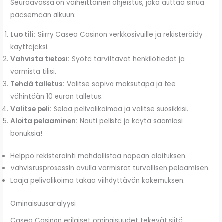
Seuraavassa on vaiheittainen ohjeistus, joka auttaa sinua
pääsemään alkuun:
Luo tili:
Siirry Casea Casinon verkkosivuille ja rekisteröidy
käyttäjäksi.
Vahvista tietosi:
Syötä tarvittavat henkilötiedot ja
varmista tilisi.
Tehdä talletus:
Valitse sopiva maksutapa ja tee
vähintään 10 euron talletus.
Valitse peli:
Selaa pelivalikoimaa ja valitse suosikkisi.
Aloita pelaaminen:
Nauti pelistä ja käytä saamiasi
bonuksia!
Helppo rekisteröinti mahdollistaa nopean aloituksen.
Vahvistusprosessin avulla varmistat turvallisen pelaamisen.
Laaja pelivalikoima takaa viihdyttävän kokemuksen.
Ominaisuusanalyysi
Casea Casinon erilaiset ominaisuudet tekevät siitä