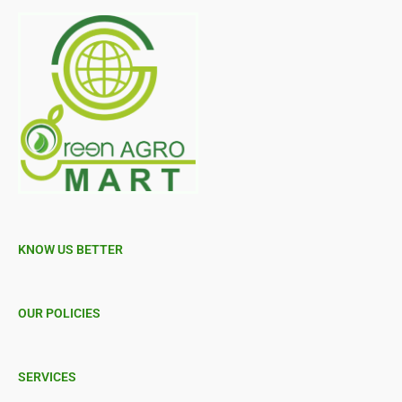
KNOW US BETTER
OUR POLICIES
SERVICES