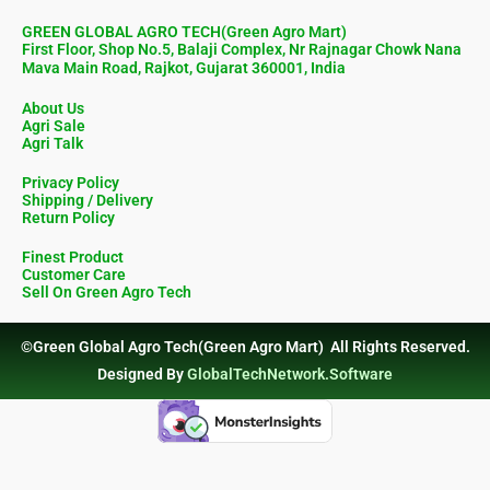
GREEN GLOBAL AGRO TECH(Green Agro Mart)
First Floor, Shop No.5, Balaji Complex, Nr Rajnagar Chowk Nana
Mava Main Road, Rajkot, Gujarat 360001, India
About Us
Agri Sale
Agri Talk
Privacy Policy
Shipping / Delivery
Return Policy
Finest Product
Customer Care
Sell On Green Agro Tech
©Green Global Agro Tech(Green Agro Mart) All Rights Reserved.
Designed By
GlobalTechNetwork.Software