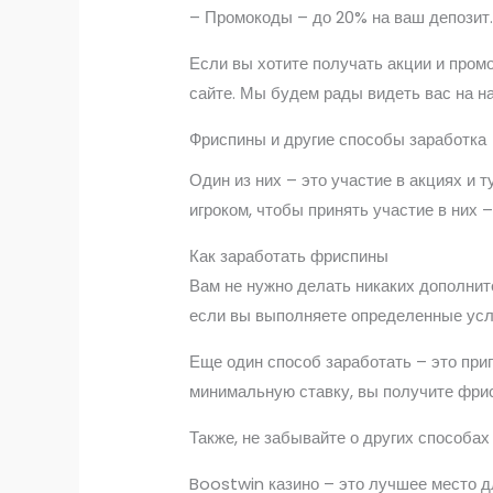
– Промокоды – до 20% на ваш депозит
Если вы хотите получать акции и пром
сайте. Мы будем рады видеть вас на н
Фриспины и другие способы заработка
Один из них – это участие в акциях и 
игроком, чтобы принять участие в них –
Как заработать фриспины
Вам не нужно делать никаких дополнит
если вы выполняете определенные усло
Еще один способ заработать – это приг
минимальную ставку, вы получите фри
Также, не забывайте о других способах 
Boostwin казино – это лучшее место д