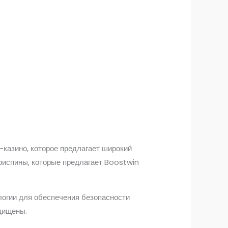
-казино, которое предлагает широкий
фриспины, которые предлагает Boostwin
логии для обеспечения безопасности
ащищены.