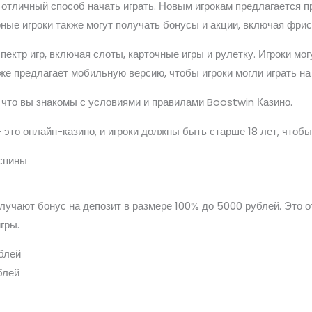
 отличный способ начать играть. Новым игрокам предлагается п
рные игроки также могут получать бонусы и акции, включая фри
ектр игр, включая слоты, карточные игры и рулетку. Игроки мог
акже предлагает мобильную версию, чтобы игроки могли играть н
, что вы знакомы с условиями и правилами Boostwin Казино.
это онлайн-казино, и игроки должны быть старше 18 лет, чтобы 
испины
лучают бонус на депозит в размере 100% до 5000 рублей. Это о
гры.
блей
блей