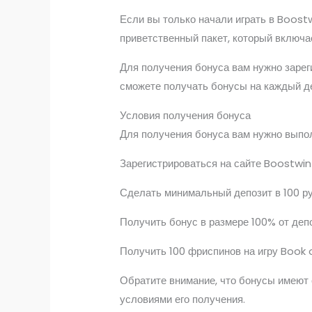
Если вы только начали играть в Boostw
приветственный пакет, который включае
Для получения бонуса вам нужно зарег
сможете получать бонусы на каждый де
Условия получения бонуса
Для получения бонуса вам нужно выпо
Зарегистрироваться на сайте Boostwin 
Сделать минимальный депозит в 100 ру
Получить бонус в размере 100% от депо
Получить 100 фриспинов на игру Book 
Обратите внимание, что бонусы имеют 
условиями его получения.