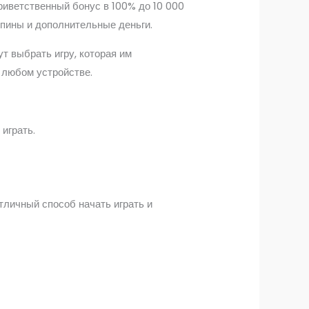
риветственный бонус в 100% до 10 000
спины и дополнительные деньги.
ут выбрать игру, которая им
а любом устройстве.
играть.
тличный способ начать играть и