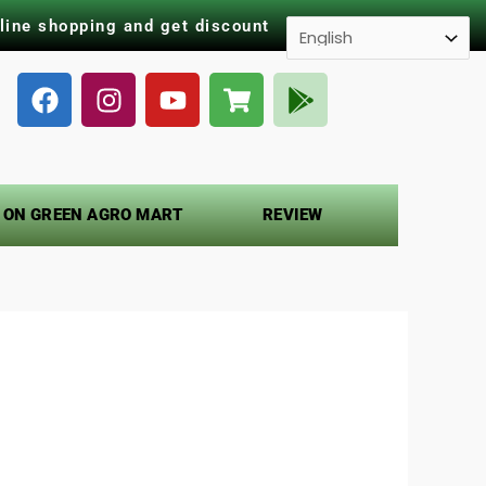
line shopping and get discount
F
I
Y
S
G
a
n
o
h
o
c
s
u
o
o
e
t
t
p
g
b
a
u
p
l
o
g
b
i
e
L ON GREEN AGRO MART
REVIEW
o
r
e
n
-
k
a
g
p
m
-
l
c
a
a
y
r
t