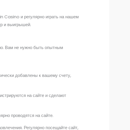
n Casino и регулярно играть на нашем
гр и выигрышей.
ино. Вам не нужно быть опытным
тически добавлены к вашему счету,
гистрируются на сайте и сделают
лярно проводятся на сайте.
азвлечения. Регулярно посещайте сайт,