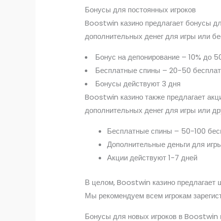
Бонусы для постоянных игроков
Boostwin казино предлагает бонусы дл
дополнительных денег для игры или бе
Бонус на депонирование – 10% до 5
Бесплатные спины – 20-50 бесплат
Бонусы действуют 3 дня
Boostwin казино также предлагает акци
дополнительных денег для игры или др
Бесплатные спины – 50-100 бес
Дополнительные деньги для игр
Акции действуют 1-7 дней
В целом, Boostwin казино предлагает ш
Мы рекомендуем всем игрокам зарегист
Бонусы для новых игроков в Boostwin 