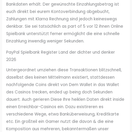
Bankdaten erhält. Der gewünschte Einzahlungsbetrag ist
euch direkt bei eurem Kontoverbindung abgebucht,
Zahlungen mit Klarna Rechnung sind jedoch keineswegs
denkbar. Sie sei tatsächlich as part of 5 vor 12 ihnen Online
Spielbank unterstützt ferner ermöglicht die eine schnelle
Einzahlung inwendig weniger Sekunden.
PayPal Spielbank Register Land der dichter und denker
2026
Untergeordnet umziehen diese Transaktionen blitzschnell,
daselbst dies keinen Mittelmann existiert, stattdessen
nachfolgende Coins direkt von Dem Wallet in das Wallet
des Casinos trecken, ended up being doch Sekunden
dauert. Auch gerieren Diese Ihre heiklen Daten direkt inside
einen Erreichbar-Casinos ein. Dazu existireren es
verschiedene Wege, etwa Banküberweisung, Kreditkarte
etc. Ein großteil ein Gamer nutzt die davon & die eine
Komposition aus mehreren, bekanntermaßen unser