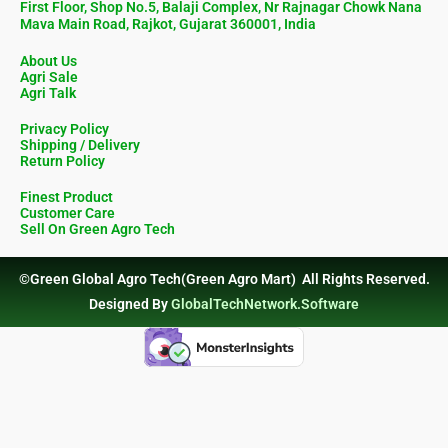
First Floor, Shop No.5, Balaji Complex, Nr Rajnagar Chowk Nana
Mava Main Road, Rajkot, Gujarat 360001, India
About Us
Agri Sale
Agri Talk
Privacy Policy
Shipping / Delivery
Return Policy
Finest Product
Customer Care
Sell On Green Agro Tech
©Green Global Agro Tech(Green Agro Mart) All Rights Reserved.
Designed By
GlobalTechNetwork.Software