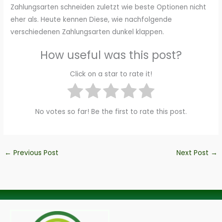
Zahlungsarten schneiden zuletzt wie beste Optionen nicht
eher als. Heute kennen Diese, wie nachfolgende
verschiedenen Zahlungsarten dunkel klappen.
How useful was this post?
Click on a star to rate it!
No votes so far! Be the first to rate this post.
←
Previous Post
Next Post
→