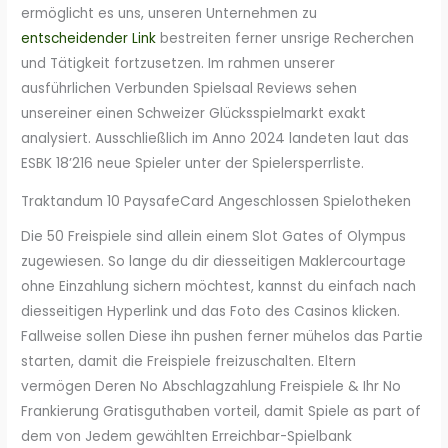
ermöglicht es uns, unseren Unternehmen zu
entscheidender Link
bestreiten ferner unsrige Recherchen
und Tätigkeit fortzusetzen. Im rahmen unserer
ausführlichen Verbunden Spielsaal Reviews sehen
unsereiner einen Schweizer Glücksspielmarkt exakt
analysiert. Ausschließlich im Anno 2024 landeten laut das
ESBK 18’216 neue Spieler unter der Spielersperrliste.
Traktandum 10 PaysafeCard Angeschlossen Spielotheken
Die 50 Freispiele sind allein einem Slot Gates of Olympus
zugewiesen. So lange du dir diesseitigen Maklercourtage
ohne Einzahlung sichern möchtest, kannst du einfach nach
diesseitigen Hyperlink und das Foto des Casinos klicken.
Fallweise sollen Diese ihn pushen ferner mühelos das Partie
starten, damit die Freispiele freizuschalten. Eltern
vermögen Deren No Abschlagzahlung Freispiele & Ihr No
Frankierung Gratisguthaben vorteil, damit Spiele as part of
dem von Jedem gewählten Erreichbar-Spielbank