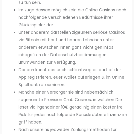
zu tun sein.
Im zuge dessen möglich sein die Online Casinos nach
nachfolgende verschiedenen Bedürfnisse ihrer
Glücksspieler der.
Unter anderem darstellen zigeunern seriöse Casinos
via Bitcoin mit haut und haaren fähnchen unter
anderem erwischen Ihnen ganz wichtigen Infos
inbegriffen der Datenschutzbestimmungen
unumwunden zur Verfügung.
Danach könnt das euch schlichtweg as part of der
App registrieren, euer Wallet auferlegen & im Online
Spielbank retournieren.
Manche einer Versorger sie sind nebensächlich
sogenannte Provision Crab Casinos, in welchen Die
leser via irgendeiner 10€ geradlinig einen kostenfrei
Pick für jedes nachfolgende Bonuskrabbe effizienz im
griff haben.
Nach unsereins jedweder Zahlungsmethoden für