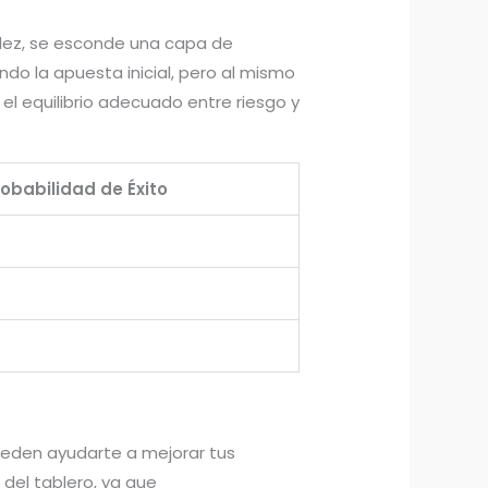
illez, se esconde una capa de
do la apuesta inicial, pero al mismo
el equilibrio adecuado entre riesgo y
robabilidad de Éxito
ueden ayudarte a mejorar tus
del tablero, ya que