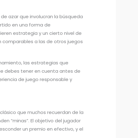
s de azar que involucran la búsqueda
rtido en una forma de
eren estrategia y un cierto nivel de
n comparables a las de otros juegos
namiento, las estrategias que
que debes tener en cuenta antes de
riencia de juego responsable y
 clásico que muchos recuerdan de la
den “minas”. El objetivo del jugador
 esconder un premio en efectivo, y el