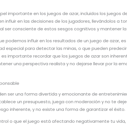
apel importante en los juegos de azar, incluidos los juegos
en influir en las decisiones de los jugadores, llevándolos a t
al ser consciente de estos sesgos cognitivos y mantener la c
 que podemos influir en los resultados de un juego de azar, 
dad especial para detectar las minas, o que pueden predeci
 es importante recordar que los juegos de azar son inheren
ntener una perspectiva realista y no dejarse llevar por la e
sponsable
n ser una forma divertida y emocionante de entretenimien
stablece un presupuesto, juega con moderación y no te dejes
esgo inherente, y no existe una forma de garantizar el éxito.
ntrol o que el juego está afectando negativamente tu vida, 