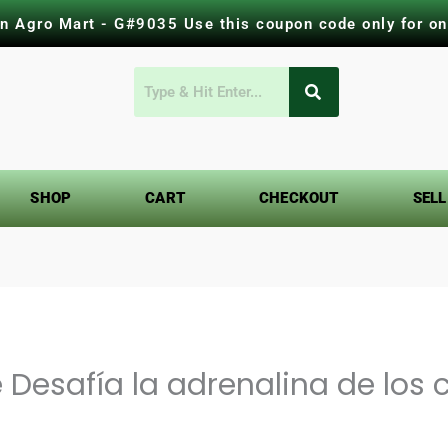
 Agro Mart - G#9035 Use this coupon code only for on
SHOP
CART
CHECKOUT
SEL
 Desafía la adrenalina de los