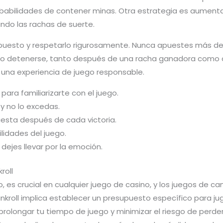
babilidades de contener minas. Otra estrategia es aument
do las rachas de suerte.
puesto y respetarlo rigurosamente. Nunca apuestes más de 
 detenerse, tanto después de una racha ganadora como de
 una experiencia de juego responsable.
ra familiarizarte con el juego.
 y no lo excedas.
sta después de cada victoria.
lidades del juego.
ejes llevar por la emoción.
roll
to, es crucial en cualquier juego de casino, y los juegos de
kroll implica establecer un presupuesto específico para jug
olongar tu tiempo de juego y minimizar el riesgo de perder 