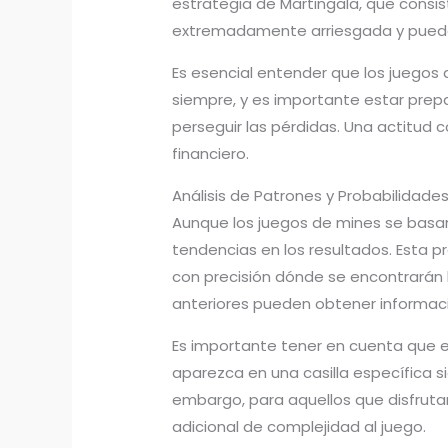
estrategia de Martingala, que consi
extremadamente arriesgada y puede
Es esencial entender que los juegos 
siempre, y es importante estar prepa
perseguir las pérdidas. Una actitud c
financiero.
Análisis de Patrones y Probabilidade
Aunque los juegos de mines se basan
tendencias en los resultados. Esta pr
con precisión dónde se encontrarán l
anteriores pueden obtener informaci
Es importante tener en cuenta que es
aparezca en una casilla específica 
embargo, para aquellos que disfrutan
adicional de complejidad al juego.