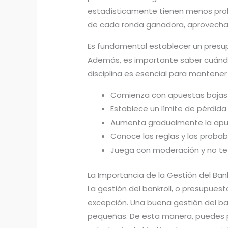
estadísticamente tienen menos pro
de cada ronda ganadora, aprovechan
Es fundamental establecer un presu
Además, es importante saber cuándo
disciplina es esencial para mantener
Comienza con apuestas bajas pa
Establece un límite de pérdida
Aumenta gradualmente la apue
Conoce las reglas y las probabi
Juega con moderación y no te d
La Importancia de la Gestión del Bank
La gestión del bankroll, o presupues
excepción. Una buena gestión del ban
pequeñas. De esta manera, puedes pr