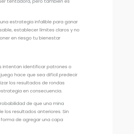
ser tentadora, pero también es
una estrategia infalible para ganar
ble, establecer límites claros y no
poner en riesgo tu bienestar
intentan identificar patrones o
 juego hace que sea difícil predecir
izar los resultados de rondas
estrategia en consecuencia.
 probabilidad de que una mina
los resultados anteriores. Sin
na forma de agregar una capa