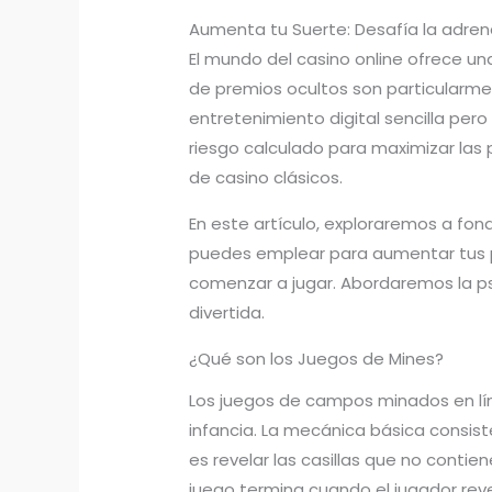
Aumenta tu Suerte: Desafía la adren
El mundo del casino online ofrece un
de premios ocultos son particularme
entretenimiento digital sencilla pero
riesgo calculado para maximizar las
de casino clásicos.
En este artículo, exploraremos a fo
puedes emplear para aumentar tus po
comenzar a jugar. Abordaremos la p
divertida.
¿Qué son los Juegos de Mines?
Los juegos de campos minados en lín
infancia. La mecánica básica consiste
es revelar las casillas que no conti
juego termina cuando el jugador rev