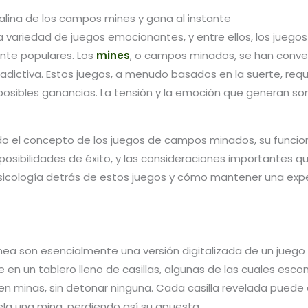
alina de los campos mines y gana al instante
a variedad de juegos emocionantes, y entre ellos, los juego
nte populares. Los
mines
, o campos minados, se han conve
 adictiva. Estos juegos, a menudo basados en la suerte, requi
 posibles ganancias. La tensión y la emoción que generan so
ndo el concepto de los juegos de campos minados, su funcio
sibilidades de éxito, y las consideraciones importantes 
sicología detrás de estos juegos y cómo mantener una expe
ea son esencialmente una versión digitalizada de un juego
 en un tablero lleno de casillas, algunas de las cuales escon
enen minas, sin detonar ninguna. Cada casilla revelada puede
ela una mina, perdiendo así su apuesta.