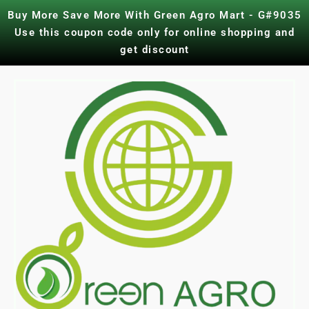
Skip
Buy More Save More With Green Agro Mart - G#9035
to
Use this coupon code only for online shopping and
content
get discount