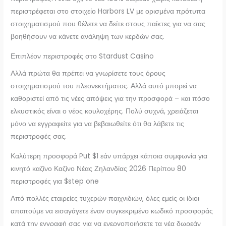
περιστρέφεται στο στοιχείο Harbors LV με ορισμένα πρότυπα
στοιχηματισμού που θέλετε να δείτε στους παίκτες για να σας
βοηθήσουν να κάνετε ανάληψη των κερδών σας.
Επιπλέον περιστροφές στο Stardust Casino
Αλλά πρώτα θα πρέπει να γνωρίσετε τους όρους
στοιχηματισμού του πλεονεκτήματος. Αλλά αυτό μπορεί να
καθοριστεί από τις νέες απόψεις για την προσφορά – και πόσο
ελκυστικός είναι ο νέος κουλοχέρης. Πολύ συχνά, χρειάζεται
μόνο να εγγραφείτε για να βεβαιωθείτε ότι θα λάβετε τις
περιστροφές σας.
Καλύτερη προσφορά Put $1 εάν υπάρχει κάποια συμφωνία για
κινητό καζίνο Καζίνο Νέας Ζηλανδίας 2026 Περίπου 80
περιστροφές για $step one
Από πολλές εταιρείες τυχερών παιχνιδιών, όλες εμείς οι ίδιοι
απαιτούμε να εισαγάγετε έναν συγκεκριμένο κωδικό προσφοράς
κατά την εγγραφή σας για να ενεργοποιήσετε τα νέα δωρεάν