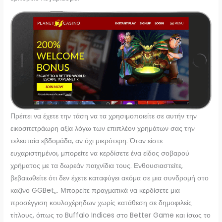
Πρέπει να έχετε την τάση να τα χρησιμοποιείτε σε αυτήν την
εικοσιτετράωρη αξία λόγω των επιπλέον χρημάτων σας την
τελευταία εβδομάδα, αν όχι μικρότερη. Όταν είστε
ευχαριστημένοι, μπορείτε να κερδίσετε ένα είδος σοβαρού
χρήματος με τα δωρεάν παιχνίδια τους. Ενθουσιαστείτε,
βεβαιωθείτε ότι δεν έχετε καταφύγει ακόμα σε μια συνδρομή στο
καζίνο GGBet,,. Μπορείτε πραγματικά να κερδίσετε μια
προσέγγιση κουλοχέρηδων χωρίς κατάθεση σε δημοφιλείς
τίτλους, όπως το Buffalo Indices στο Better Game και ίσως το