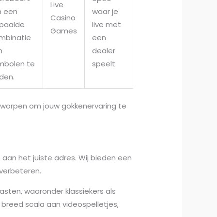
Live
 een
waar je
Casino
paalde
live met
Games
mbinatie
een
n
dealer
mbolen te
speelt.
nden.
ontworpen om jouw gokkenervaring te
 aan het juiste adres. Wij bieden een
 verbeteren.
sten, waaronder klassiekers als
 breed scala aan videospelletjes,