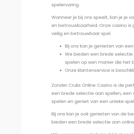
spelervaring.
Wanneer je bij ons speelt, kan je je 
en betrouwbaarheid. Onze casino is 
veilig en betrouwbaar spel.
Bij ons kan je genieten van een
We bieden een brede selectie 
spelen op een manier die het be
Onze klantenservice is beschikba
Zonder Cruks Online Casino is de per
een brede selectie aan spellen, een 
spelen en geniet van een unieke spel
Bij ons kan je ook genieten van de be
bieden een brede selectie aan online 