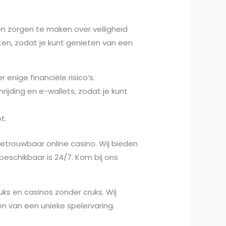
een zorgen te maken over veiligheid
ten, zodat je kunt genieten van een
enige financiële risico’s.
jding en e-wallets, zodat je kunt
t.
betrouwbaar online casino. Wij bieden
eschikbaar is 24/7. Kom bij ons
uks en casinos zonder cruks. Wij
en van een unieke spelervaring.