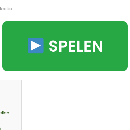
lectie
SPELEN
ellen
j