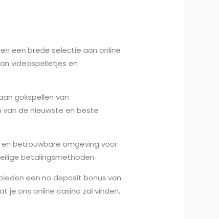
eden een brede selectie aan online
aan videospelletjes en
 aan gokspellen van
en van de nieuwste en beste
ige en betrouwbare omgeving voor
veilige betalingsmethoden.
j bieden een no deposit bonus van
at je ons online casino zal vinden,