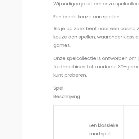
Wij nodigen je uit om onze spelcolle
Een brede keuze aan spellen
Als je op zoek bent naar een casino z
keuze aan spellen, waaronder klassiek
games.
Onze spelcollectie is ontworpen om 
fruitmachines tot moderne 3D-games.
kunt proberen.
Spel
Beschrijving
Een klassieke
kaartspel