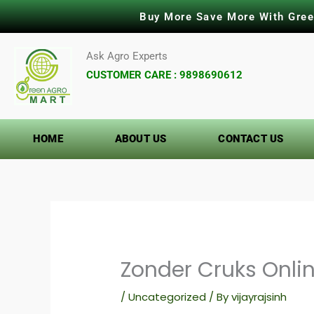
Skip
Buy More Save More With Green
to
content
Ask Agro Experts
CUSTOMER CARE : 9898690612
HOME
ABOUT US
CONTACT US
Zonder Cruks Onlin
/
Uncategorized
/ By
vijayrajsinh