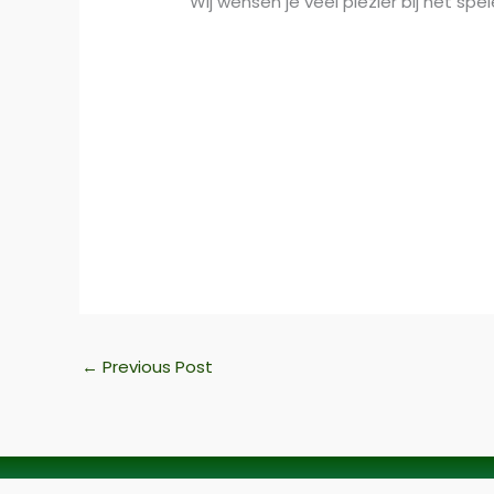
Wij wensen je veel plezier bij het spel
←
Previous Post