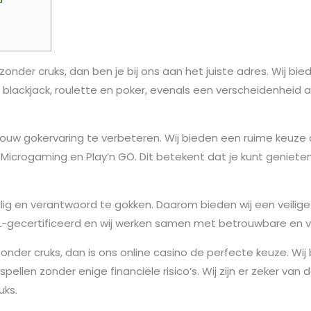
zonder cruks, dan ben je bij ons aan het juiste adres. Wij bi
s blackjack, roulette en poker, evenals een verscheidenheid 
jouw gokervaring te verbeteren. Wij bieden een ruime keuze
 Microgaming en Play’n GO. Dit betekent dat je kunt geniet
eilig en verantwoord te gokken. Daarom bieden wij een veil
SL-gecertificeerd en wij werken samen met betrouwbare en 
zonder cruks, dan is ons online casino de perfecte keuze. Wi
ellen zonder enige financiële risico’s. Wij zijn er zeker van d
uks.