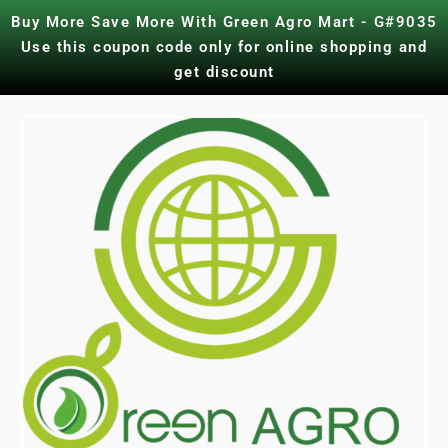
Skip
Buy More Save More With Green Agro Mart - G#9035
to
Use this coupon code only for online shopping and
content
get discount