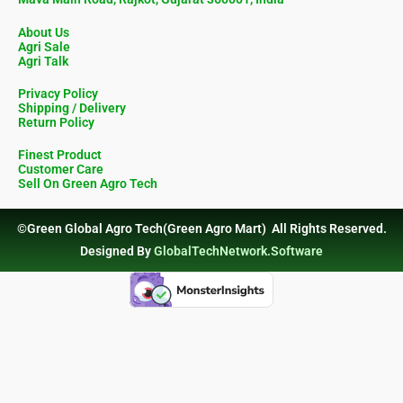
About Us
Agri Sale
Agri Talk
Privacy Policy
Shipping / Delivery
Return Policy
Finest Product
Customer Care
Sell On Green Agro Tech
©Green Global Agro Tech(Green Agro Mart) All Rights Reserved.
Designed By
GlobalTechNetwork.Software