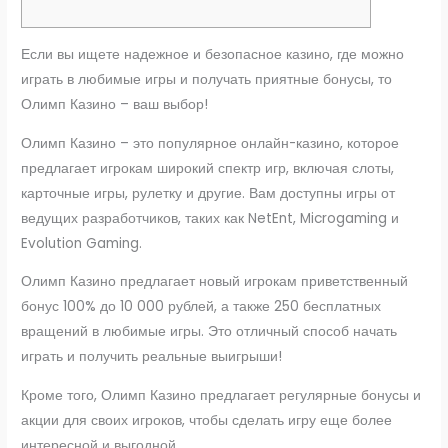
Если вы ищете надежное и безопасное казино, где можно
играть в любимые игры и получать приятные бонусы, то
Олимп Казино – ваш выбор!
Олимп Казино – это популярное онлайн-казино, которое
предлагает игрокам широкий спектр игр, включая слоты,
карточные игры, рулетку и другие. Вам доступны игры от
ведущих разработчиков, таких как NetEnt, Microgaming и
Evolution Gaming.
Олимп Казино предлагает новый игрокам приветственный
бонус 100% до 10 000 рублей, а также 250 бесплатных
вращений в любимые игры. Это отличный способ начать
играть и получить реальные выигрыши!
Кроме того, Олимп Казино предлагает регулярные бонусы и
акции для своих игроков, чтобы сделать игру еще более
интересной и выгодной.