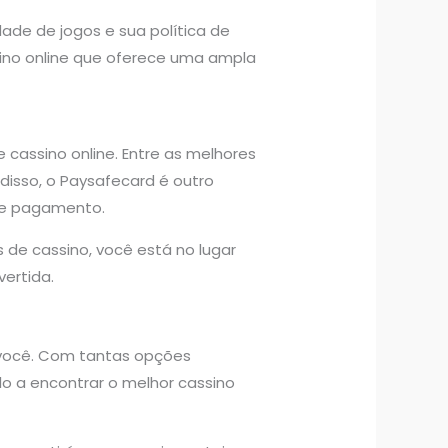
ade de jogos e sua política de
sino online que oferece uma ampla
cassino online. Entre as melhores
disso, o Paysafecard é outro
de pagamento.
 de cassino, você está no lugar
vertida.
a você. Com tantas opções
-lo a encontrar o melhor cassino