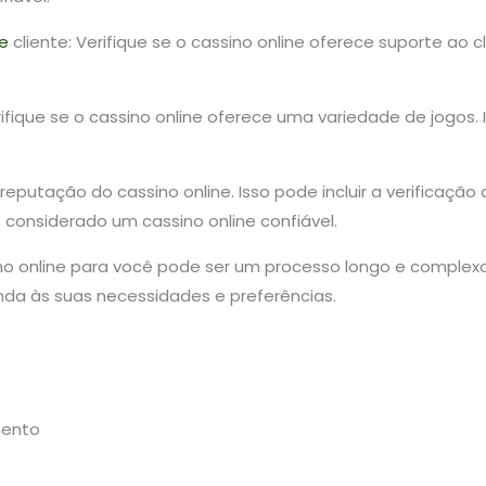
ne
cliente: Verifique se o cassino online oferece suporte ao cl
rifique se o cassino online oferece uma variedade de jogos. I
a reputação do cassino online. Isso pode incluir a verificaç
 considerado um cassino online confiável.
no online para você pode ser um processo longo e complex
da às suas necessidades e preferências.
mento