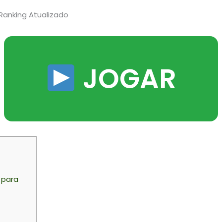
 Ranking Atualizado
JOGAR
 para