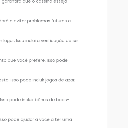
so garantirá que o cassino esteja
udará a evitar problemas futuros e
ugar. Isso inclui a verificação de se
nto que você prefere. Isso pode
ta. Isso pode incluir jogos de azar,
 Isso pode incluir bônus de boas-
. Isso pode ajudar a você a ter uma