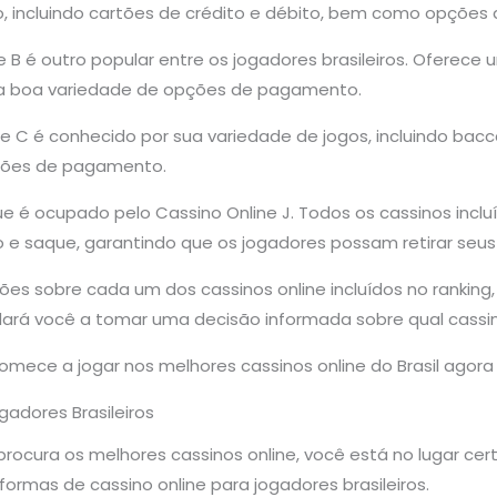
 incluindo cartões de crédito e débito, bem como opções 
e B é outro popular entre os jogadores brasileiros. Oferece 
 uma boa variedade de opções de pagamento.
ne C é conhecido por sua variedade de jogos, incluindo bacc
ões de pagamento.
, que é ocupado pelo Cassino Online J. Todos os cassinos in
 saque, garantindo que os jogadores possam retirar seus
es sobre cada um dos cassinos online incluídos no ranking, 
dará você a tomar uma decisão informada sobre qual cassin
omece a jogar nos melhores cassinos online do Brasil agor
gadores Brasileiros
procura os melhores cassinos online, você está no lugar cer
formas de cassino online para jogadores brasileiros.