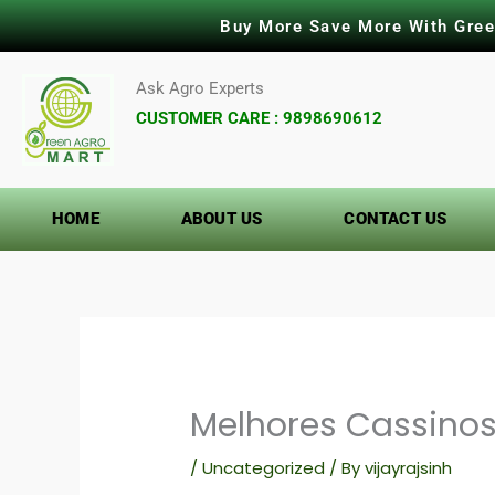
Skip
Buy More Save More With Green
to
content
Ask Agro Experts
CUSTOMER CARE : 9898690612
HOME
ABOUT US
CONTACT US
Melhores Cassinos 
/
Uncategorized
/ By
vijayrajsinh