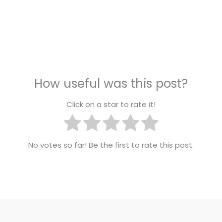
How useful was this post?
Click on a star to rate it!
No votes so far! Be the first to rate this post.