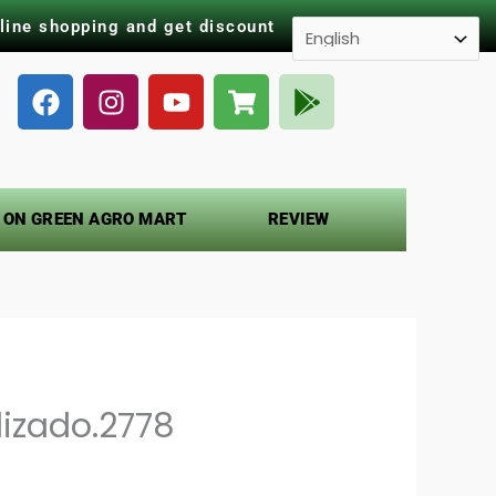
line shopping and get discount
F
I
Y
S
G
a
n
o
h
o
c
s
u
o
o
e
t
t
p
g
b
a
u
p
l
o
g
b
i
e
L ON GREEN AGRO MART
REVIEW
o
r
e
n
-
k
a
g
p
m
-
l
c
a
a
y
r
t
lizado.2778