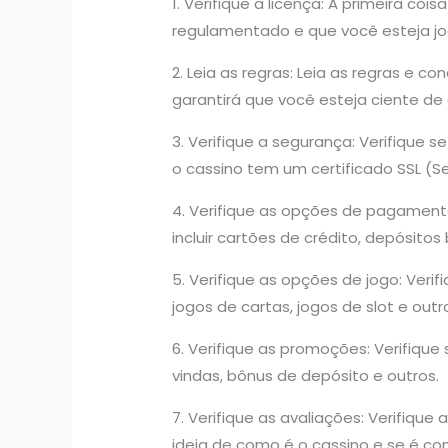
1. Verifique a licença: A primeira coi
regulamentado e que você esteja j
2. Leia as regras: Leia as regras e c
garantirá que você esteja ciente de
3. Verifique a segurança: Verifique 
o cassino tem um certificado SSL (Se
4. Verifique as opções de pagamento
incluir cartões de crédito, depósit
5. Verifique as opções de jogo: Verif
jogos de cartas, jogos de slot e outr
6. Verifique as promoções: Verifique
vindas, bônus de depósito e outros.
7. Verifique as avaliações: Verifique
ideia de como é o cassino e se é con